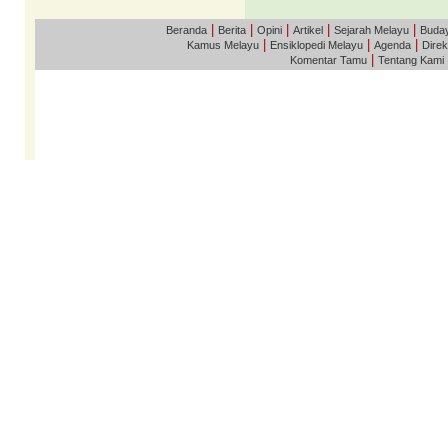
|
|
|
|
|
Beranda
Berita
Opini
Artikel
Sejarah Melayu
Buda
|
|
|
Kamus Melayu
Ensiklopedi Melayu
Agenda
Direk
|
Komentar Tamu
Tentang Kami