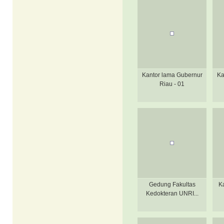
Kantor lama Gubernur
Ka
Riau - 01
Gedung Fakultas
K
Kedokteran UNRI...