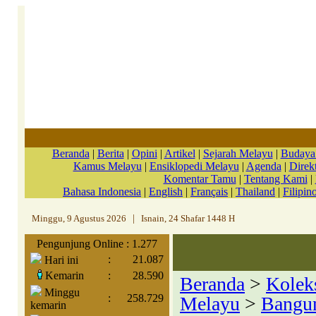
Beranda
|
Berita
|
Opini
|
Artikel
|
Sejarah Melayu
|
Budaya
Kamus Melayu
|
Ensiklopedi Melayu
|
Agenda
|
Direkt
Komentar Tamu
|
Tentang Kami
|
Bahasa Indonesia
|
English
|
Français
|
Thailand
|
Filipin
Minggu, 9 Agustus 2026
|
Isnain, 24 Shafar 1448 H
Pengunjung Online : 1.277
:
21.087
Hari ini
Kemarin
:
28.590
Beranda
>
Kolek
Minggu
:
258.729
Melayu
>
Bangun
kemarin