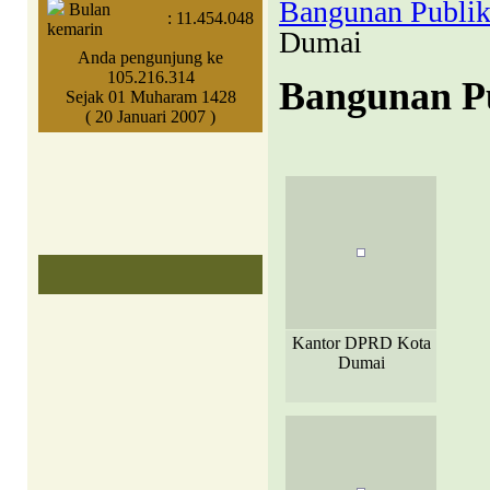
Bangunan Publik
Bulan
:
11.454.048
kemarin
Dumai
Anda pengunjung ke
105.216.314
Bangunan Pu
Sejak 01 Muharam 1428
( 20 Januari 2007 )
Kantor DPRD Kota
Dumai