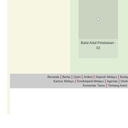
Balai Adat Pelalawan -
02
|
|
|
|
|
Beranda
Berita
Opini
Artikel
Sejarah Melayu
Buda
|
|
|
Kamus Melayu
Ensiklopedi Melayu
Agenda
Direk
|
Komentar Tamu
Tentang Kami