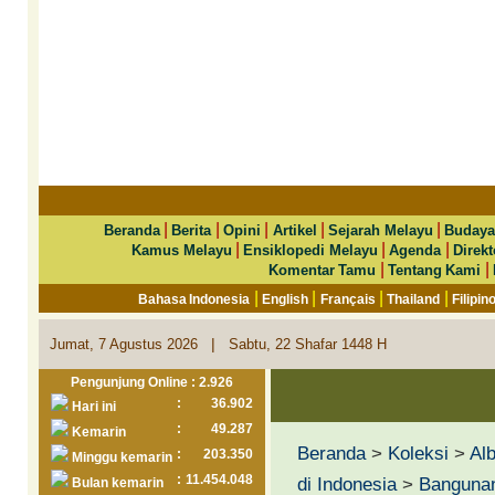
|
|
|
|
|
Beranda
Berita
Opini
Artikel
Sejarah Melayu
Budaya
|
|
|
Kamus Melayu
Ensiklopedi Melayu
Agenda
Direkt
|
|
Komentar Tamu
Tentang Kami
|
|
|
|
Bahasa Indonesia
English
Français
Thailand
Filipin
|
Jumat, 7 Agustus 2026
Sabtu, 22 Shafar 1448 H
Pengunjung Online : 2.926
:
36.902
Hari ini
:
49.287
Kemarin
Beranda
>
Koleksi
>
Al
:
203.350
Minggu kemarin
:
11.454.048
di Indonesia
>
Bangunan
Bulan kemarin