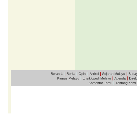
|
|
|
|
|
Beranda
Berita
Opini
Artikel
Sejarah Melayu
Buda
|
|
|
Kamus Melayu
Ensiklopedi Melayu
Agenda
Direk
|
Komentar Tamu
Tentang Kami