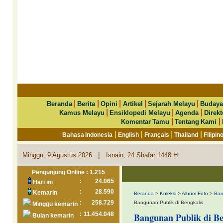
|
|
|
|
|
Beranda
Berita
Opini
Artikel
Sejarah Melayu
Budaya
|
|
|
Kamus Melayu
Ensiklopedi Melayu
Agenda
Direkt
|
|
Komentar Tamu
Tentang Kami
|
|
|
|
Bahasa Indonesia
English
Français
Thailand
Filipin
|
Minggu, 9 Agustus 2026
Isnain, 24 Shafar 1448 H
Pengunjung Online : 1.215
:
24.065
Hari ini
:
28.590
Kemarin
Beranda
>
Koleksi
>
Album Foto
>
Ban
:
258.729
Bangunan Publik di Bengkalis
Minggu kemarin
:
11.454.048
Bangunan Publik di Be
Bulan kemarin