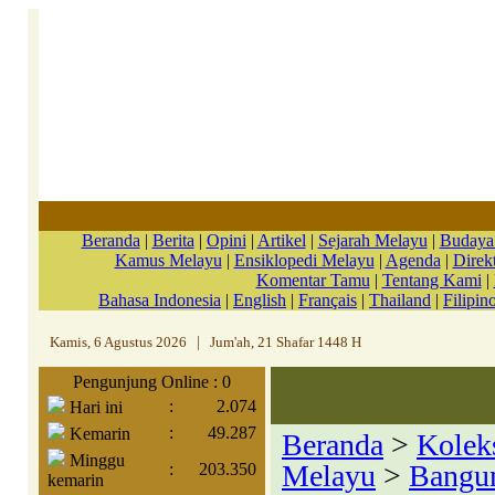
Beranda
|
Berita
|
Opini
|
Artikel
|
Sejarah Melayu
|
Budaya
Kamus Melayu
|
Ensiklopedi Melayu
|
Agenda
|
Direkt
Komentar Tamu
|
Tentang Kami
|
Bahasa Indonesia
|
English
|
Français
|
Thailand
|
Filipin
Kamis, 6 Agustus 2026
|
Jum'ah, 21 Shafar 1448 H
Pengunjung Online : 0
:
2.074
Hari ini
:
49.287
Kemarin
Beranda
>
Kolek
Minggu
Melayu
>
Bangun
:
203.350
kemarin