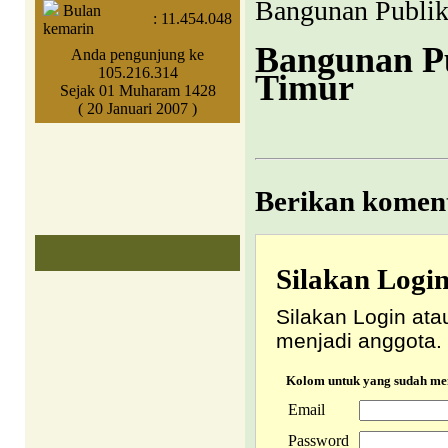
Bangunan Publik
Bulan
:
11.454.048
kemarin
Bangunan Pu
Anda pengunjung ke
105.216.314
Timur
Sejak 01 Muharam 1428
( 20 Januari 2007 )
Berikan koment
Silakan Logi
Silakan Login ata
menjadi anggota.
Kolom untuk yang sudah m
Email
Password