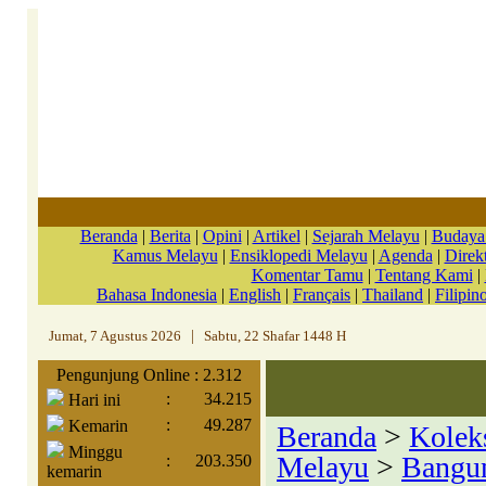
Beranda
|
Berita
|
Opini
|
Artikel
|
Sejarah Melayu
|
Budaya
Kamus Melayu
|
Ensiklopedi Melayu
|
Agenda
|
Direkt
Komentar Tamu
|
Tentang Kami
|
Bahasa Indonesia
|
English
|
Français
|
Thailand
|
Filipin
Jumat, 7 Agustus 2026
|
Sabtu, 22 Shafar 1448 H
Pengunjung Online : 2.312
:
34.215
Hari ini
:
49.287
Kemarin
Beranda
>
Kolek
Minggu
Melayu
>
Bangun
:
203.350
kemarin