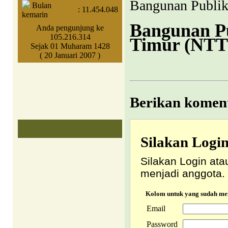
Bangunan Publik
Bulan
:
11.454.048
kemarin
Bangunan Pu
Anda pengunjung ke
105.216.314
Timur (NTT
Sejak 01 Muharam 1428
( 20 Januari 2007 )
Berikan koment
Silakan Logi
Silakan Login ata
menjadi anggota.
Kolom untuk yang sudah m
Email
Password