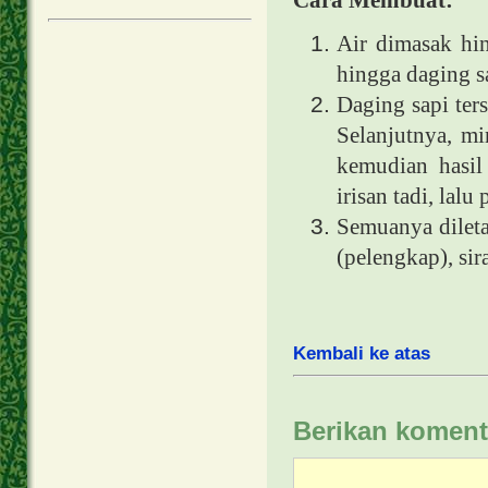
Cara Membuat:
Air dimasak hi
hingga daging s
Daging sapi ters
Selanjutnya, m
kemudian hasil
irisan tadi, lal
Semuanya dilet
(pelengkap), si
Kembali ke atas
Berikan koment