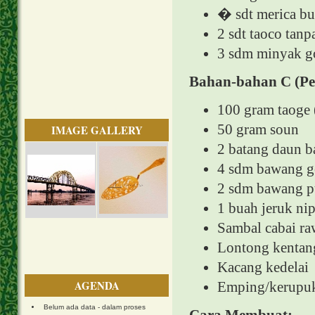
� sdt merica bu
2 sdt taoco tanpa
3 sdm minyak g
Bahan-bahan C (Pe
100 gram taoge (
50 gram soun
IMAGE GALLERY
2 batang daun b
4 sdm bawang g
2 sdm bawang p
1 buah jeruk nip
Sambal cabai ra
Lontong kentan
Kacang kedelai
AGENDA
Emping/kerupu
Belum ada data - dalam proses