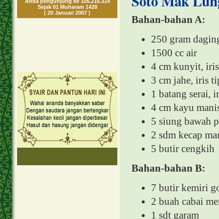
Soto Mak Lun
Anda pengunjung ke 105.216.314
Sejak 01 Muharam 1428
( 20 Januari 2007 )
Bahan-bahan A:
250 gram daging
1500 cc air
4 cm kunyit, iris
3 cm jahe, iris ti
1 batang serai, ir
4 cm kayu mani
5 siung bawah pu
2 sdm kecap ma
5 butir cengkih
Bahan-bahan B:
7 butir kemiri g
2 buah cabai me
1 sdt garam