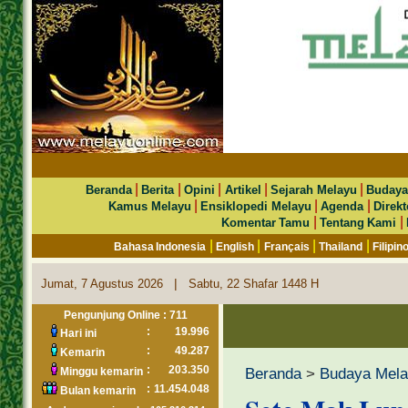
|
|
|
|
|
Beranda
Berita
Opini
Artikel
Sejarah Melayu
Budaya
|
|
|
Kamus Melayu
Ensiklopedi Melayu
Agenda
Direkt
|
|
Komentar Tamu
Tentang Kami
|
|
|
|
Bahasa Indonesia
English
Français
Thailand
Filipin
|
Jumat, 7 Agustus 2026
Sabtu, 22 Shafar 1448 H
Pengunjung Online : 711
:
19.996
Hari ini
:
49.287
Kemarin
:
203.350
Beranda
>
Budaya Mel
Minggu kemarin
:
11.454.048
Bulan kemarin