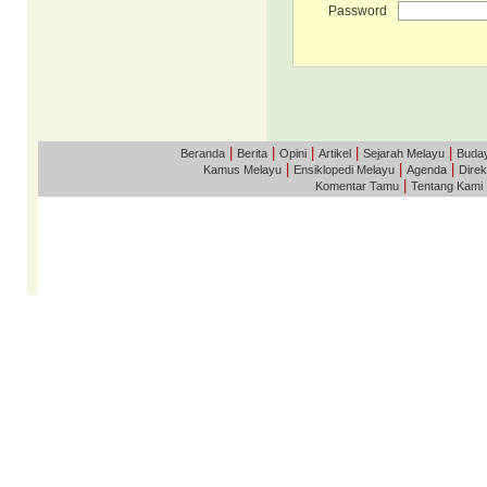
Password
|
|
|
|
|
Beranda
Berita
Opini
Artikel
Sejarah Melayu
Buda
|
|
|
Kamus Melayu
Ensiklopedi Melayu
Agenda
Direk
|
Komentar Tamu
Tentang Kami