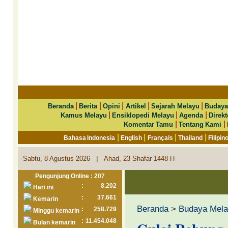
|
|
|
|
|
Beranda
Berita
Opini
Artikel
Sejarah Melayu
Budaya
|
|
|
Kamus Melayu
Ensiklopedi Melayu
Agenda
Direkt
|
|
Komentar Tamu
Tentang Kami
|
|
|
|
Bahasa Indonesia
English
Français
Thailand
Filipin
|
Sabtu, 8 Agustus 2026
Ahad, 23 Shafar 1448 H
Pengunjung Online : 207
:
8.202
Hari ini
:
37.661
Kemarin
Beranda
>
Budaya Mel
:
258.729
Minggu kemarin
:
11.454.048
Bulan kemarin