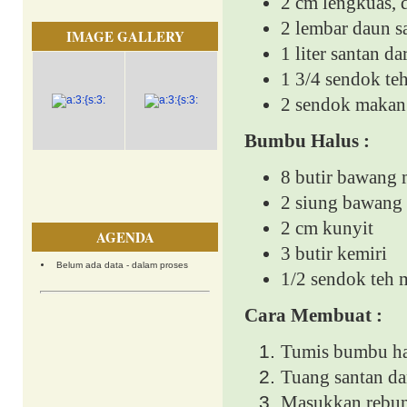
2 cm lengkuas,
2 lembar daun 
IMAGE GALLERY
1 liter santan da
1 3/4 sendok te
2 sendok makan
Bumbu Halus :
8 butir bawang
2 siung bawang
2 cm kunyit
AGENDA
3 butir kemiri
Belum ada data - dalam proses
1/2 sendok teh 
Cara Membuat :
Tumis bumbu hal
Tuang santan da
Masukkan rebun