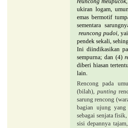
reuncong meupucok,
ukiran logam, umum
emas bermotif tump
sementara sarungny
reuncong pudoi,
ya
pendek sekali, sehi
Ini diindikasikan 
sempurna; dan (4)
r
diberi hiasan tertent
lain.
Rencong pada umum
(bilah),
punting
ren
sarung rencong (war
bagian ujung yang r
sebagai senjata fisi
sisi depannya tajam