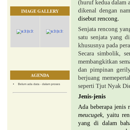
(huruf kedua dalam a
dikenal dengan na
IMAGE GALLERY
disebut rencong.
Senjata rencong yang
satu senjata yang 
khususnya pada per
Secara simbolik, se
membangkitkan seman
dan pimpinan geril
AGENDA
berjuang memepertah
Belum ada data - dalam proses
seperti Tjut Nyak Di
Jenis-jenis
Ada beberapa jenis r
meucugek,
yaitu re
yang di dalam bah