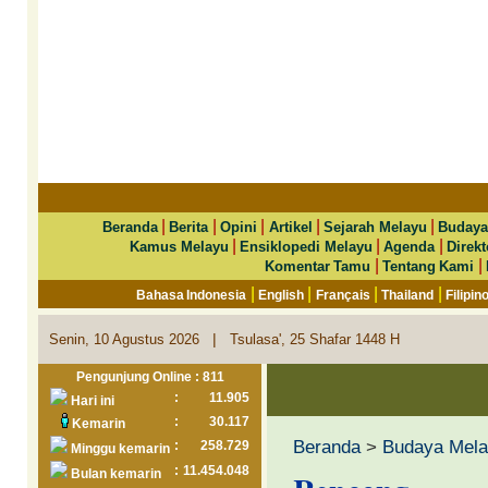
|
|
|
|
|
Beranda
Berita
Opini
Artikel
Sejarah Melayu
Budaya
|
|
|
Kamus Melayu
Ensiklopedi Melayu
Agenda
Direkt
|
|
Komentar Tamu
Tentang Kami
|
|
|
|
Bahasa Indonesia
English
Français
Thailand
Filipin
|
Senin, 10 Agustus 2026
Tsulasa', 25 Shafar 1448 H
Pengunjung Online : 811
:
11.905
Hari ini
:
30.117
Kemarin
Beranda
>
Budaya Mel
:
258.729
Minggu kemarin
:
11.454.048
Bulan kemarin