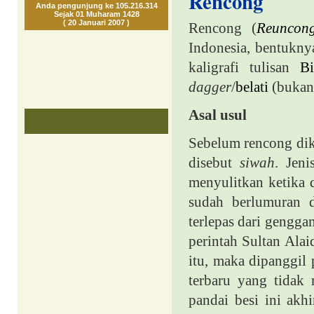
Rencong
Anda pengunjung ke 105.216.314
Sejak 01 Muharam 1428
( 20 Januari 2007 )
Rencong (
Reuncon
Indonesia, bentuknya 
kaligrafi tulisan
Bi
dagger
/
belati
(buka
Asal usul
Sebelum rencong dik
disebut
siwah
. Jeni
menyulitkan ketika d
sudah berlumuran 
terlepas dari gengga
perintah Sultan Ala
itu, maka dipanggil
terbaru yang tidak
pandai besi ini ak