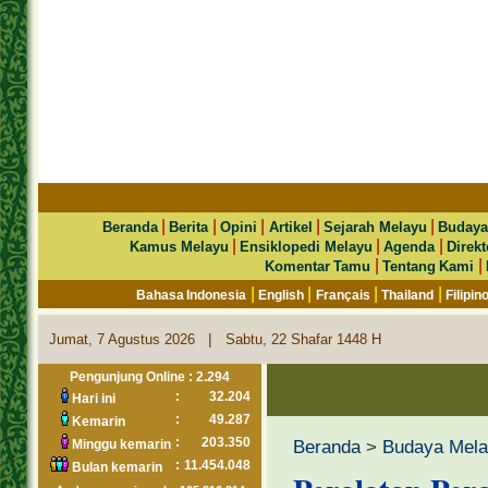
|
|
|
|
|
Beranda
Berita
Opini
Artikel
Sejarah Melayu
Budaya
|
|
|
Kamus Melayu
Ensiklopedi Melayu
Agenda
Direkt
|
|
Komentar Tamu
Tentang Kami
|
|
|
|
Bahasa Indonesia
English
Français
Thailand
Filipin
|
Jumat, 7 Agustus 2026
Sabtu, 22 Shafar 1448 H
Pengunjung Online : 2.294
:
32.204
Hari ini
:
49.287
Kemarin
:
203.350
Beranda
>
Budaya Mel
Minggu kemarin
:
11.454.048
Bulan kemarin