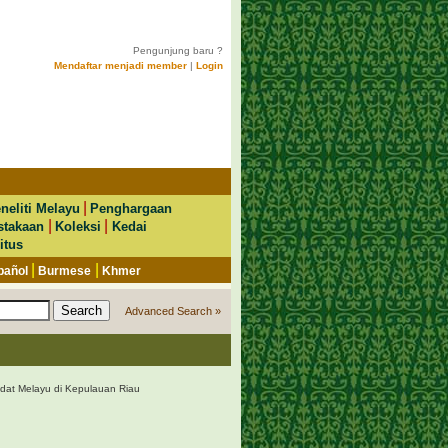
Pengunjung baru ?
Mendaftar menjadi member
|
Login
|
neliti Melayu
Penghargaan
|
|
stakaan
Koleksi
Kedai
itus
|
|
pañol
Burmese
Khmer
Advanced Search »
at Melayu di Kepulauan Riau