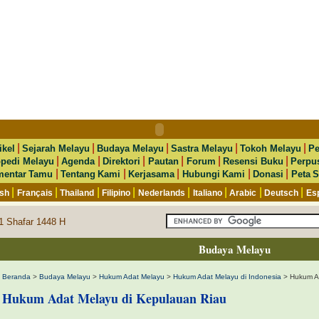
|
|
|
|
|
ikel
Sejarah Melayu
Budaya Melayu
Sastra Melayu
Tokoh Melayu
Pe
|
|
|
|
|
|
opedi Melayu
Agenda
Direktori
Pautan
Forum
Resensi Buku
Perpu
|
|
|
|
|
entar Tamu
Tentang Kami
Kerjasama
Hubungi Kami
Donasi
Peta S
|
|
|
|
|
|
|
|
ish
Français
Thailand
Filipino
Nederlands
Italiano
Arabic
Deutsch
Es
1 Shafar 1448 H
Budaya Melayu
Beranda
>
Budaya Melayu
>
Hukum Adat Melayu
>
Hukum Adat Melayu di Indonesia
> Hukum Ad
Hukum Adat Melayu di Kepulauan Riau