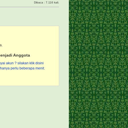
Dibaca : 7.116 kali.
a.
enjadi Anggota
i akun ? silakan klik disini
hanya perlu beberapa menit.