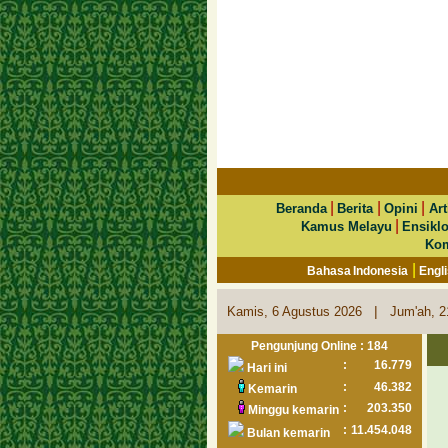
|
|
|
Beranda
Berita
Opini
Art
|
Kamus Melayu
Ensikl
Kom
|
Bahasa Indonesia
Engl
|
Kamis, 6 Agustus 2026
Jum'ah, 2
Pengunjung Online : 184
:
16.779
Hari ini
:
46.382
Kemarin
:
203.350
Minggu kemarin
:
11.454.048
Bulan kemarin