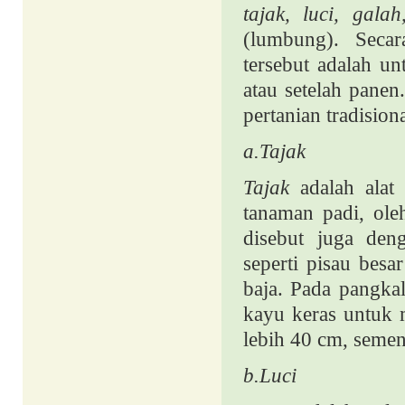
tajak, luci, gala
(lumbung). Secara
tersebut adalah u
atau setelah panen
pertanian tradision
a.Tajak
Tajak
adalah ala
tanaman padi, ol
disebut juga den
seperti pisau bes
baja. Pada pangka
kayu keras untuk
lebih 40 cm, seme
b.
Luci