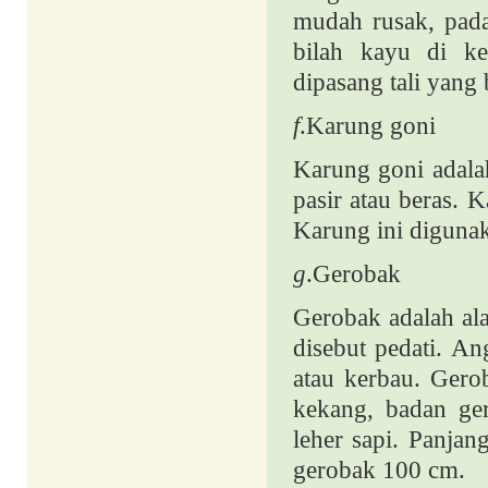
mudah rusak, pad
bilah kayu di ke
dipasang tali yan
f
.Karung goni
Karung goni adala
pasir atau beras. 
Karung ini digunak
g
.Gerobak
Gerobak adalah al
disebut pedati. An
atau kerbau. Gerob
kekang, badan ge
leher sapi. Panja
gerobak 100 cm.