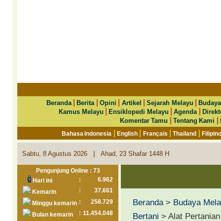
|
|
|
|
|
Beranda
Berita
Opini
Artikel
Sejarah Melayu
Budaya
|
|
|
Kamus Melayu
Ensiklopedi Melayu
Agenda
Direkt
|
|
Komentar Tamu
Tentang Kami
|
|
|
|
Bahasa Indonesia
English
Français
Thailand
Filipin
|
Sabtu, 8 Agustus 2026
Ahad, 23 Shafar 1448 H
Pengunjung Online : 73
:
6.962
Hari ini
:
37.661
Kemarin
Beranda
>
Budaya Mel
:
258.729
Minggu kemarin
:
11.454.048
Bulan kemarin
Bertani
> Alat Pertania