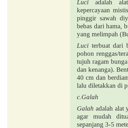
Luci
adalah ala
kepercayaan misti
pinggir sawah di
bebas dari hama, b
yang melimpah (B
Luci
terbuat dari 
pohon renggas/ter
tujuh ragam bunga 
dan kenanga). Be
40 cm dan berdia
lalu diletakkan di
c.
Galah
Galah
adalah alat
agar mudah ditu
sepanjang 3-5 meter