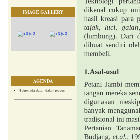
Teknologi pertan
dikenal cukup uni
IMAGE GALLERY
hasil kreasi para p
tajak, luci, galah
(lumbung). Dari d
dibuat sendiri ol
membeli.
1.
Asal-usul
AGENDA
Petani Jambi memil
Belum ada data - dalam proses
tangan mereka send
digunakan meskip
banyak menggunaka
tradisional ini ma
Pertanian Tanam
Budjang,
et.al.
, 19