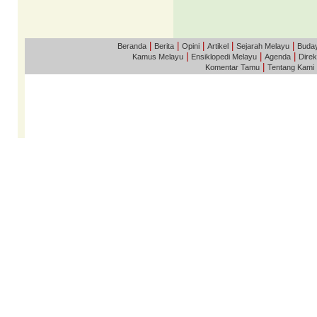
|
|
|
|
|
Beranda
Berita
Opini
Artikel
Sejarah Melayu
Buda
|
|
|
Kamus Melayu
Ensiklopedi Melayu
Agenda
Direk
|
Komentar Tamu
Tentang Kami