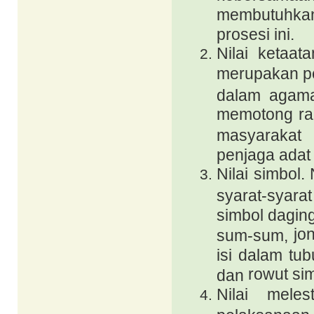
membutuhkan 
prosesi ini.
Nilai ketaa
merupakan per
dalam agama
memotong ra
masyarakat
penjaga adat 
Nilai simbol.
syarat-syarat
simbol dagin
jo
sum-sum,
isi dalam tub
rowut
si
dan
Nilai meles