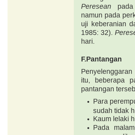
Peresean
pada 
namun pada per
uji keberanian d
1985: 32).
Peres
hari.
F.Pantangan
Penyelenggaran u
itu, beberapa p
pantangan tersebu
Para peremp
sudah tidak h
Kaum lelaki 
Pada malam 