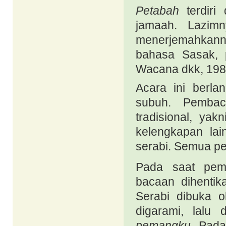
Petabah
terdiri 
jamaah. Lazim
menerjemahkanny
bahasa Sasak, 
Wacana dkk, 1985
Acara ini berl
subuh. Pembac
tradisional, yak
kelengkapan la
serabi. Semua per
Pada saat
pe
bacaan dihentik
Serabi dibuka 
digarami, lalu 
pemangku
. Pada