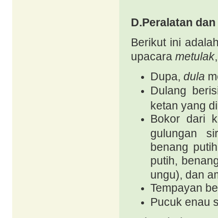
D.Peralatan dan
Berikut ini adal
upacara
metulak
Dupa,
dula
me
Dulang beris
ketan yang d
Bokor dari k
gulungan si
benang putih
putih, benang
ungu), dan a
Tempayan beri
Pucuk enau 