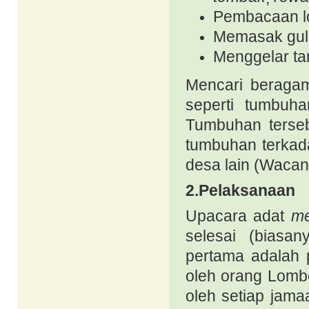
Pembacaan lo
Memasak gul
Menggelar t
Mencari beragam
seperti tumbuh
Tumbuhan terseb
tumbuhan terkad
desa lain (
Wacana
2.
Pelaksanaan
Upacara adat
me
selesai (biasan
pertama adalah
oleh orang Lom
oleh setiap jama