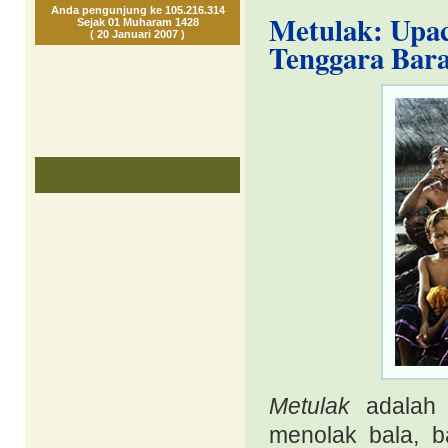
Anda pengunjung ke 105.216.314
Metulak: Upac
Sejak 01 Muharam 1428
( 20 Januari 2007 )
Tenggara Bar
Metulak
adalah 
menolak
bala, 