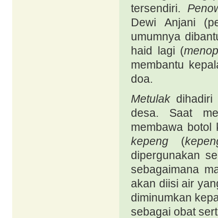
tersendiri.
Peno
Dewi Anjani (p
umumnya dibantu
haid lagi (
menop
membantu kepal
doa.
Metulak
dihadiri
desa. Saat me
membawa botol 
kepeng
(
kep
dipergunakan seb
sebagaimana mat
akan diisi air ya
diminumkan kepa
sebagai obat
ser