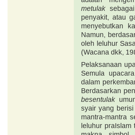
metulak
sebagai
penyakit, atau 
menyebutkan ka
Namun, berdasark
oleh leluhur Sas
(Wacana dkk, 19
Pelaksanaan up
Semula upacara 
dalam perkemba
Berdasarkan pen
besentulak
umum
syair yang beri
mantra-mantra se
leluhur
pra
Islam 
makna simbol 