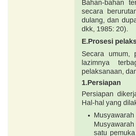
Bahan-bahan ter
secara beruruta
dulang, dan dup
dkk, 1985: 20).
E.
Prosesi pelak
Secara umum, p
lazimnya terba
pelaksanaan, dan
1.
Persiapan
Persiapan diker
Hal-hal yang dila
Musyawarah y
Musyawarah 
satu pemuka 