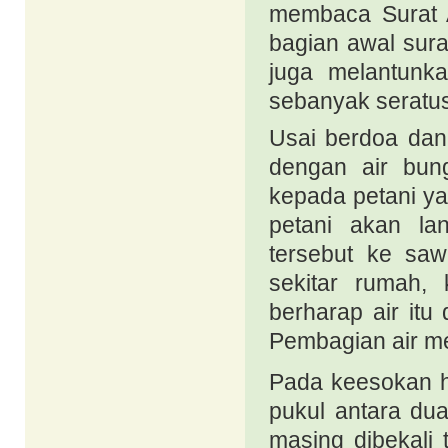
membaca Surat Al
bagian awal sura
juga melantunk
sebanyak seratus 
Usai berdoa da
dengan air bung
kepada petani y
petani akan la
tersebut ke sa
sekitar rumah,
berharap air itu
Pembagian air m
P
ada
keesokan 
pukul antara du
masing dibekali 