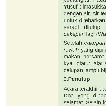
Yusuf dimasukka
dengan air. Air t
untuk ditebarkan
serabi ditutup
cakepan
lagi
(Wa
Setelah
cakepan
rowah
yang dipi
makan bersama
kyai diatur alat-
celupan lampu bi
3.
Penutup
Acara terakhir da
Doa yang dibac
selamat. Selain 