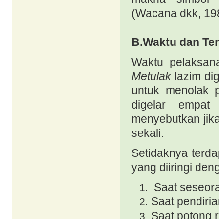
(Wacana dkk, 19
B.Waktu dan Te
Waktu pelaksan
Metulak
lazim di
untuk menolak 
digelar empat
menyebutkan jik
sekali.
Setidaknya terd
yang diiringi de
Saat seseora
Saat pendiri
Saat potong 