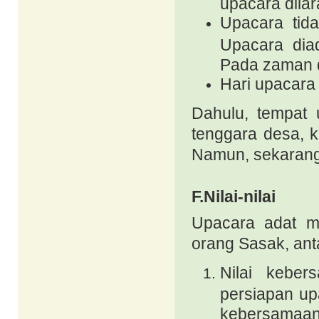
upacara dila
Upacara tida
Upacara dia
Pada zaman d
Hari upacara
Dahulu, tempat 
tenggara desa, k
Namun, sekarang 
F.Nilai-nilai
Upacara adat
m
orang Sasak, anta
Nilai keber
persiapan up
kebersamaan