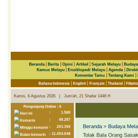
|
|
|
|
|
Beranda
Berita
Opini
Artikel
Sejarah Melayu
Budaya
|
|
|
Kamus Melayu
Ensiklopedi Melayu
Agenda
Direkt
|
|
Komentar Tamu
Tentang Kami
|
|
|
|
Bahasa Indonesia
English
Français
Thailand
Filipin
|
Kamis, 6 Agustus 2026
Jum'ah, 21 Shafar 1448 H
Pengunjung Online : 0
:
1.580
Hari ini
:
49.287
Kemarin
Beranda
>
Budaya Mel
:
203.350
Minggu kemarin
:
11.454.048
Tolak Bala Orang Sasak
Bulan kemarin