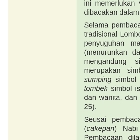
ini memerlukan 
dibacakan dala
Selama pembac
tradisional Lom
penyuguhan ma
(menurunkan da
mengandung si
merupakan simb
sumping
simbol
tombek
simbol i
dan wanita, da
25).
Seusai pemba
(
cakepan
) Nabi
Pembacaan dil