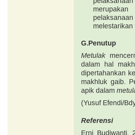
pelaksanaan 
merupakan t
pelaksanaan
melestarikan 
G.Penutup
Metulak
mencerm
dalam hal makh
dipertahankan k
makhluk
gaib
. P
apik dalam
metul
(Yusuf Efendi/Bd
Referensi
Erni Budiwanti,