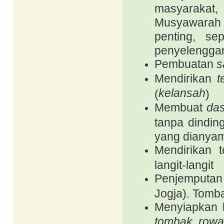
masyarakat,
Musyawarah 
penting, se
penyelenggar
Pembuatan
s
Mendirikan
t
kelansah
(
)
Membuat
da
tanpa dindin
yang dianyam
Mendirikan 
langit-langit
Penjemputa
Jogja). Tomb
Menyiapkan 
tombak
row
,