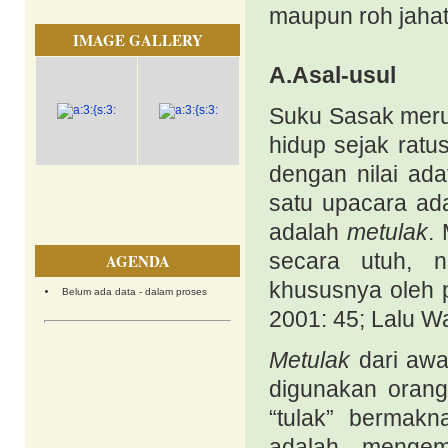
maupun roh jahat
IMAGE GALLERY
A.Asal-usul
Suku Sasak meru
hidup sejak ratu
dengan nilai ada
satu upacara ad
adalah
metulak
.
secara utuh, n
AGENDA
khususnya oleh 
Belum ada data - dalam proses
2001: 45; Lalu W
Metulak
dari awa
digunakan orang
“tulak” bermakn
adalah mengem