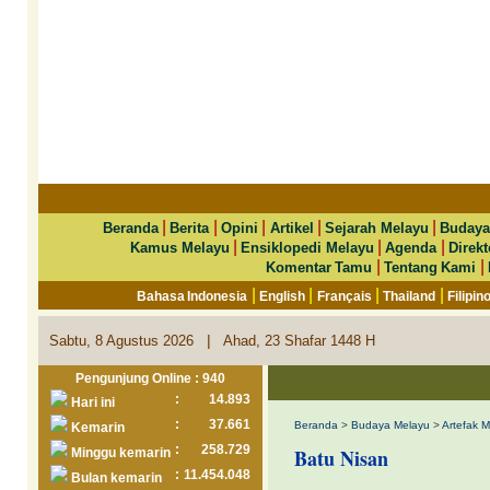
|
|
|
|
|
Beranda
Berita
Opini
Artikel
Sejarah Melayu
Budaya
|
|
|
Kamus Melayu
Ensiklopedi Melayu
Agenda
Direkt
|
|
Komentar Tamu
Tentang Kami
|
|
|
|
Bahasa Indonesia
English
Français
Thailand
Filipin
|
Sabtu, 8 Agustus 2026
Ahad, 23 Shafar 1448 H
Pengunjung Online : 940
:
14.893
Hari ini
:
37.661
Beranda
>
Budaya Melayu
>
Artefak 
Kemarin
:
258.729
Batu Nisan
Minggu kemarin
:
11.454.048
Bulan kemarin