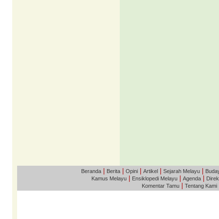
|
|
|
|
|
Beranda
Berita
Opini
Artikel
Sejarah Melayu
Buda
|
|
|
Kamus Melayu
Ensiklopedi Melayu
Agenda
Direk
|
Komentar Tamu
Tentang Kami