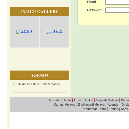
Email
Password
IMAGE GALLERY
AGENDA
Belum ada data - dalam proses
|
|
|
|
|
Beranda
Berita
Opini
Artikel
Sejarah Melayu
Buda
|
|
|
Kamus Melayu
Ensiklopedi Melayu
Agenda
Direk
|
Komentar Tamu
Tentang Kami