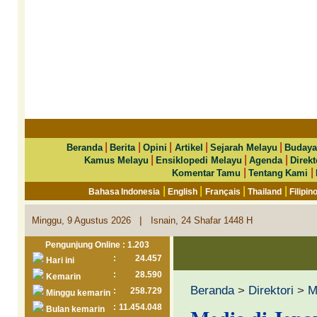
|
|
|
|
|
Beranda
Berita
Opini
Artikel
Sejarah Melayu
Budaya
|
|
|
Kamus Melayu
Ensiklopedi Melayu
Agenda
Direkt
|
|
Komentar Tamu
Tentang Kami
|
|
|
|
Bahasa Indonesia
English
Français
Thailand
Filipin
|
Minggu, 9 Agustus 2026
Isnain, 24 Shafar 1448 H
Pengunjung Online : 1.203
:
24.457
Hari ini
:
28.590
Kemarin
Beranda
>
Direktori
>
M
:
258.729
Minggu kemarin
:
11.454.048
Bulan kemarin