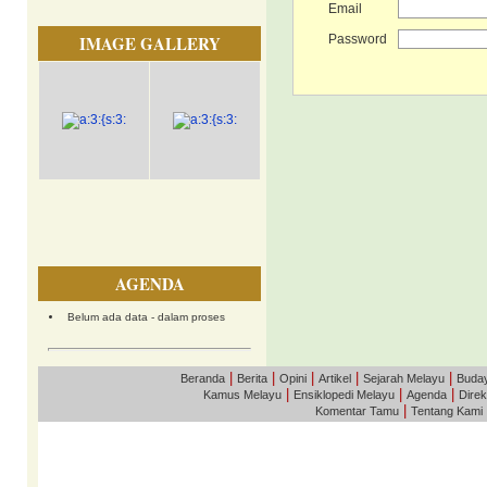
Email
IMAGE GALLERY
Password
AGENDA
Belum ada data - dalam proses
|
|
|
|
|
Beranda
Berita
Opini
Artikel
Sejarah Melayu
Buda
|
|
|
Kamus Melayu
Ensiklopedi Melayu
Agenda
Direk
|
Komentar Tamu
Tentang Kami