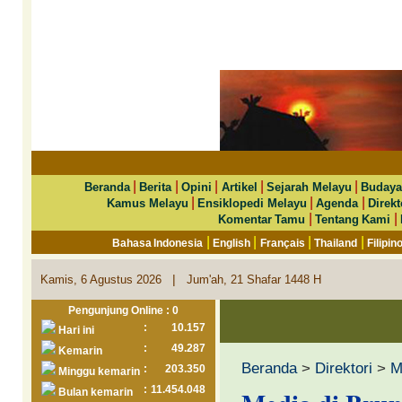
|
|
|
|
|
Beranda
Berita
Opini
Artikel
Sejarah Melayu
Budaya
|
|
|
Kamus Melayu
Ensiklopedi Melayu
Agenda
Direkt
|
|
Komentar Tamu
Tentang Kami
|
|
|
|
Bahasa Indonesia
English
Français
Thailand
Filipin
|
Kamis, 6 Agustus 2026
Jum'ah, 21 Shafar 1448 H
Pengunjung Online : 0
:
10.157
Hari ini
:
49.287
Kemarin
Beranda
>
Direktori
>
M
:
203.350
Minggu kemarin
:
11.454.048
Bulan kemarin