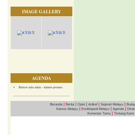
IMAGE GALLERY
AGENDA
Belum ada data - dalam proses
|
|
|
|
|
Beranda
Berita
Opini
Artikel
Sejarah Melayu
Buda
|
|
|
Kamus Melayu
Ensiklopedi Melayu
Agenda
Direk
|
Komentar Tamu
Tentang Kami