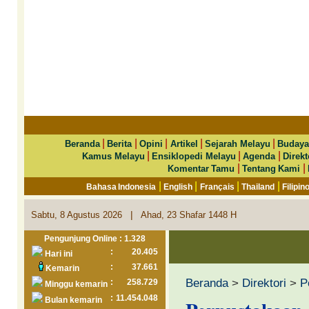
|
|
|
|
|
Beranda
Berita
Opini
Artikel
Sejarah Melayu
Budaya
|
|
|
Kamus Melayu
Ensiklopedi Melayu
Agenda
Direkt
|
|
Komentar Tamu
Tentang Kami
|
|
|
|
Bahasa Indonesia
English
Français
Thailand
Filipin
|
Sabtu, 8 Agustus 2026
Ahad, 23 Shafar 1448 H
Pengunjung Online : 1.328
:
20.405
Hari ini
:
37.661
Kemarin
Beranda
>
Direktori
>
P
:
258.729
Minggu kemarin
:
11.454.048
Bulan kemarin