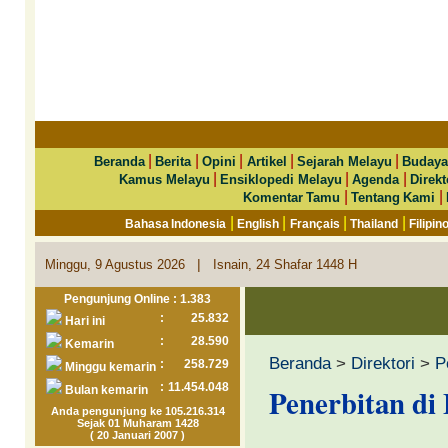
|
|
|
|
|
Beranda
Berita
Opini
Artikel
Sejarah Melayu
Budaya
|
|
|
Kamus Melayu
Ensiklopedi Melayu
Agenda
Direkt
|
|
Komentar Tamu
Tentang Kami
|
|
|
|
Bahasa Indonesia
English
Français
Thailand
Filipin
|
Minggu, 9 Agustus 2026
Isnain, 24 Shafar 1448 H
Pengunjung Online : 1.383
:
25.832
Hari ini
:
28.590
Kemarin
Beranda
>
Direktori
>
P
:
258.729
Minggu kemarin
:
11.454.048
Penerbitan di
Bulan kemarin
Anda pengunjung ke 105.216.314
Sejak 01 Muharam 1428
( 20 Januari 2007 )