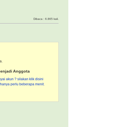
Dibaca : 6.865 kali.
a.
enjadi Anggota
i akun ? silakan klik disini
hanya perlu beberapa menit.