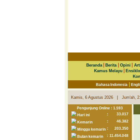
|
|
|
Beranda
Berita
Opini
Art
|
Kamus Melayu
Ensikl
Kom
|
Bahasa Indonesia
Engl
|
Kamis, 6 Agustus 2026
Jum'ah, 2
Pengunjung Online : 1.593
:
33.017
Hari ini
:
46.382
Kemarin
:
203.350
Minggu kemarin
:
11.454.048
Bulan kemarin