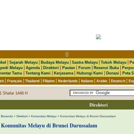
|
|
|
|
|
ikel
Sejarah Melayu
Budaya Melayu
Sastra Melayu
Tokoh Melayu
Pe
|
|
|
|
|
|
opedi Melayu
Agenda
Direktori
Pautan
Forum
Resensi Buku
Perpu
|
|
|
|
|
entar Tamu
Tentang Kami
Kerjasama
Hubungi Kami
Donasi
Peta S
|
|
|
|
|
|
|
|
ish
Français
Thailand
Filipino
Nederlands
Italiano
Arabic
Deutsch
Es
1 Shafar 1448 H
Direktori
Beranda
>
Direktori
>
Komunitas Melayu
> Komunitas Melayu di Brunei Darussalam
Komunitas Melayu di Brunei Darussalam