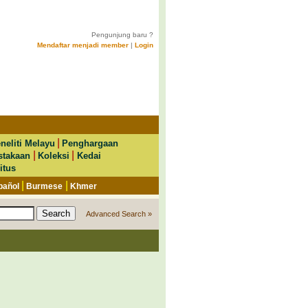
Pengunjung baru ?
Mendaftar menjadi member
|
Login
|
neliti Melayu
Penghargaan
|
|
stakaan
Koleksi
Kedai
itus
|
|
pañol
Burmese
Khmer
Advanced Search »