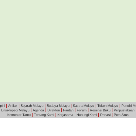
|
|
|
|
|
|
pini
Artikel
Sejarah Melayu
Budaya Melayu
Sastra Melayu
Tokoh Melayu
Peneliti M
|
|
|
|
|
|
|
Ensiklopedi Melayu
Agenda
Direktori
Pautan
Forum
Resensi Buku
Perpustakaan
|
|
|
|
|
Komentar Tamu
Tentang Kami
Kerjasama
Hubungi Kami
Donasi
Peta Situs