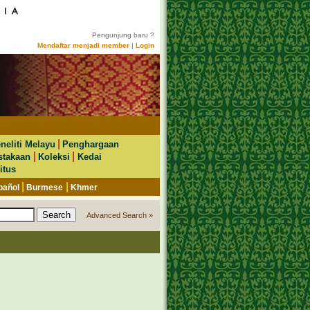
Pengunjung baru ?
Mendaftar menjadi member
|
Login
|
neliti Melayu
Penghargaan
|
|
stakaan
Koleksi
Kedai
itus
|
|
pañol
Burmese
Khmer
Advanced Search »