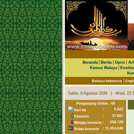
|
|
|
Beranda
Berita
Opini
Art
|
Kamus Melayu
Ensikl
Kom
|
Bahasa Indonesia
Engl
|
Sabtu, 8 Agustus 2026
Ahad, 23 
Pengunjung Online : 49
:
5.922
Hari ini
:
37.661
Kemarin
:
258.729
Minggu kemarin
:
11.454.048
Bulan kemarin