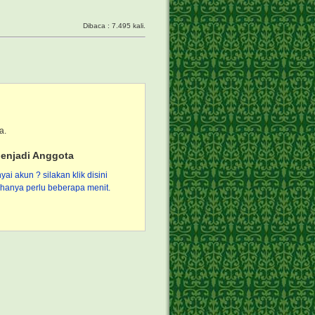
Dibaca : 7.495 kali.
a.
enjadi Anggota
i akun ? silakan klik disini
hanya perlu beberapa menit.