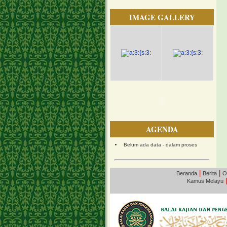
IMAGE GALLERY
AGENDA
Belum ada data - dalam proses
|
|
Beranda
Berita
O
Kamus Melayu