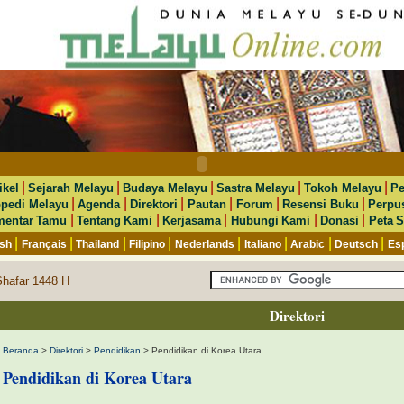
|
|
|
|
|
ikel
Sejarah Melayu
Budaya Melayu
Sastra Melayu
Tokoh Melayu
Pe
|
|
|
|
|
|
opedi Melayu
Agenda
Direktori
Pautan
Forum
Resensi Buku
Perpu
|
|
|
|
|
entar Tamu
Tentang Kami
Kerjasama
Hubungi Kami
Donasi
Peta S
|
|
|
|
|
|
|
|
ish
Français
Thailand
Filipino
Nederlands
Italiano
Arabic
Deutsch
Es
Shafar 1448 H
Direktori
Beranda
>
Direktori
>
Pendidikan
> Pendidikan di Korea Utara
Pendidikan di Korea Utara