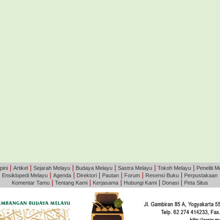
|
|
|
|
|
|
pini
Artikel
Sejarah Melayu
Budaya Melayu
Sastra Melayu
Tokoh Melayu
Peneliti M
|
|
|
|
|
|
|
Ensiklopedi Melayu
Agenda
Direktori
Pautan
Forum
Resensi Buku
Perpustakaan
|
|
|
|
|
Komentar Tamu
Tentang Kami
Kerjasama
Hubungi Kami
Donasi
Peta Situs