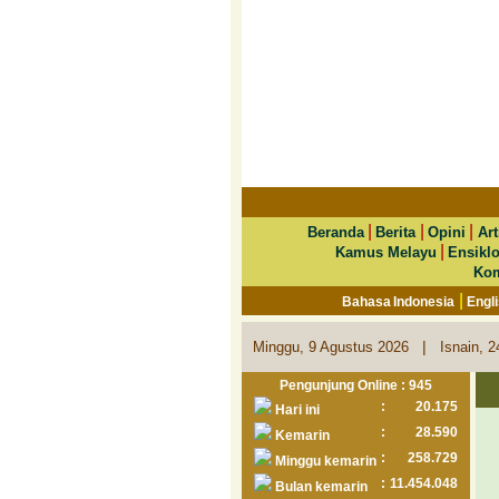
|
|
|
Beranda
Berita
Opini
Art
|
Kamus Melayu
Ensikl
Kom
|
Bahasa Indonesia
Engl
|
Minggu, 9 Agustus 2026
Isnain, 
Pengunjung Online : 945
:
20.175
Hari ini
:
28.590
Kemarin
:
258.729
Minggu kemarin
:
11.454.048
Bulan kemarin