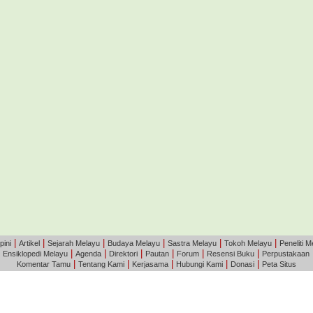
|
|
|
|
|
|
pini
Artikel
Sejarah Melayu
Budaya Melayu
Sastra Melayu
Tokoh Melayu
Peneliti M
|
|
|
|
|
|
|
Ensiklopedi Melayu
Agenda
Direktori
Pautan
Forum
Resensi Buku
Perpustakaan
|
|
|
|
|
Komentar Tamu
Tentang Kami
Kerjasama
Hubungi Kami
Donasi
Peta Situs