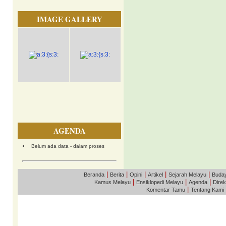
IMAGE GALLERY
AGENDA
Belum ada data - dalam proses
|
|
|
|
|
Beranda
Berita
Opini
Artikel
Sejarah Melayu
Buda
|
|
|
Kamus Melayu
Ensiklopedi Melayu
Agenda
Direk
|
Komentar Tamu
Tentang Kami