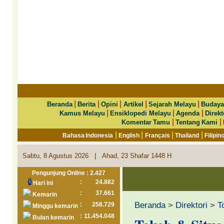
|
|
|
|
|
Beranda
Berita
Opini
Artikel
Sejarah Melayu
Budaya
|
|
|
Kamus Melayu
Ensiklopedi Melayu
Agenda
Direkt
|
|
Komentar Tamu
Tentang Kami
|
|
|
|
Bahasa Indonesia
English
Français
Thailand
Filipin
|
Sabtu, 8 Agustus 2026
Ahad, 23 Shafar 1448 H
Pengunjung Online : 2.427
:
24.882
Hari ini
:
37.661
Kemarin
Beranda
>
Direktori
>
T
:
258.729
Minggu kemarin
:
11.454.048
Bulan kemarin