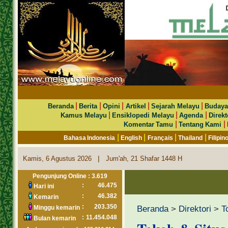
|
|
|
|
|
Beranda
Berita
Opini
Artikel
Sejarah Melayu
Budaya
|
|
|
Kamus Melayu
Ensiklopedi Melayu
Agenda
Direkt
|
|
Komentar Tamu
Tentang Kami
|
|
|
|
Bahasa Indonesia
English
Français
Thailand
Filipin
|
Kamis, 6 Agustus 2026
Jum'ah, 21 Shafar 1448 H
Pengunjung Online : 3.619
:
46.475
Hari ini
:
46.382
Kemarin
:
203.350
Beranda
>
Direktori
>
T
Minggu kemarin
:
11.454.048
Bulan kemarin