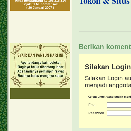
Tokoh & Situs 
Anda pengunjung ke 105.216.314
Sejak 01 Muharam 1428
( 20 Januari 2007 )
Berikan koment
Silakan Logi
Silakan Login at
menjadi anggota
Kolom untuk yang sudah men
Email
Password