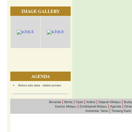
IMAGE GALLERY
AGENDA
Belum ada data - dalam proses
|
|
|
|
|
Beranda
Berita
Opini
Artikel
Sejarah Melayu
Buda
|
|
|
Kamus Melayu
Ensiklopedi Melayu
Agenda
Direk
|
Komentar Tamu
Tentang Kami