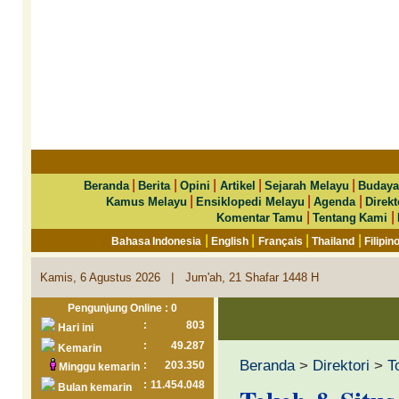
|
|
|
|
|
Beranda
Berita
Opini
Artikel
Sejarah Melayu
Budaya
|
|
|
Kamus Melayu
Ensiklopedi Melayu
Agenda
Direkt
|
|
Komentar Tamu
Tentang Kami
|
|
|
|
Bahasa Indonesia
English
Français
Thailand
Filipin
|
Kamis, 6 Agustus 2026
Jum'ah, 21 Shafar 1448 H
Pengunjung Online : 0
:
803
Hari ini
:
49.287
Kemarin
Beranda
>
Direktori
>
T
:
203.350
Minggu kemarin
:
11.454.048
Bulan kemarin