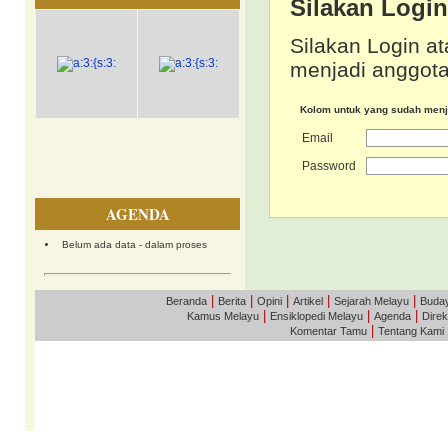
Silakan Logi
Silakan Login at
menjadi anggota
Kolom untuk yang sudah men
Email
Password
AGENDA
Belum ada data - dalam proses
|
|
|
|
|
Beranda
Berita
Opini
Artikel
Sejarah Melayu
Buda
|
|
|
Kamus Melayu
Ensiklopedi Melayu
Agenda
Direk
|
Komentar Tamu
Tentang Kami