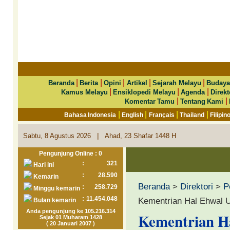
|
|
|
|
|
Beranda
Berita
Opini
Artikel
Sejarah Melayu
Budaya
|
|
|
Kamus Melayu
Ensiklopedi Melayu
Agenda
Direkt
|
|
Komentar Tamu
Tentang Kami
|
|
|
|
Bahasa Indonesia
English
Français
Thailand
Filipin
|
Sabtu, 8 Agustus 2026
Ahad, 23 Shafar 1448 H
Pengunjung Online : 0
:
321
Hari ini
:
28.590
Kemarin
Beranda
>
Direktori
>
P
:
258.729
Minggu kemarin
:
11.454.048
Kementrian Hal Ehwal 
Bulan kemarin
Anda pengunjung ke 105.216.314
Kementrian H
Sejak 01 Muharam 1428
( 20 Januari 2007 )