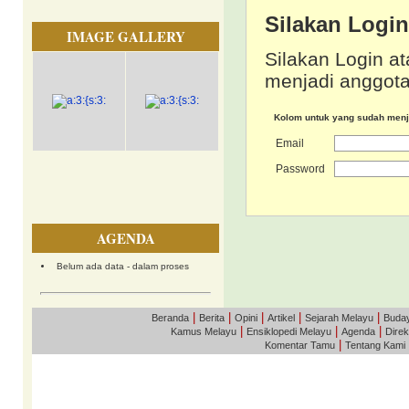
Silakan Logi
IMAGE GALLERY
Silakan Login at
menjadi anggota
Kolom untuk yang sudah men
Email
Password
AGENDA
Belum ada data - dalam proses
|
|
|
|
|
Beranda
Berita
Opini
Artikel
Sejarah Melayu
Buda
|
|
|
Kamus Melayu
Ensiklopedi Melayu
Agenda
Direk
|
Komentar Tamu
Tentang Kami