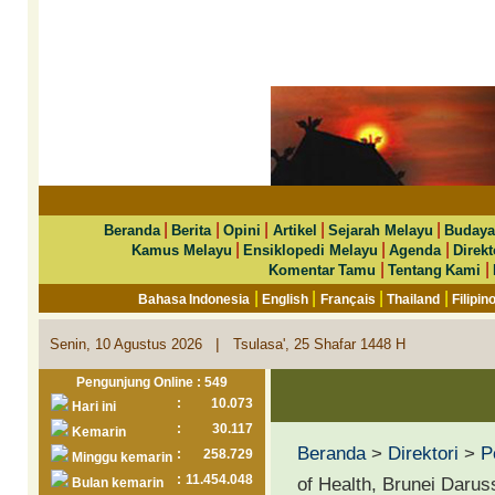
|
|
|
|
|
Beranda
Berita
Opini
Artikel
Sejarah Melayu
Budaya
|
|
|
Kamus Melayu
Ensiklopedi Melayu
Agenda
Direkt
|
|
Komentar Tamu
Tentang Kami
|
|
|
|
Bahasa Indonesia
English
Français
Thailand
Filipin
|
Senin, 10 Agustus 2026
Tsulasa', 25 Shafar 1448 H
Pengunjung Online : 549
:
10.073
Hari ini
:
30.117
Kemarin
Beranda
>
Direktori
>
P
:
258.729
Minggu kemarin
:
11.454.048
of Health, Brunei Daru
Bulan kemarin