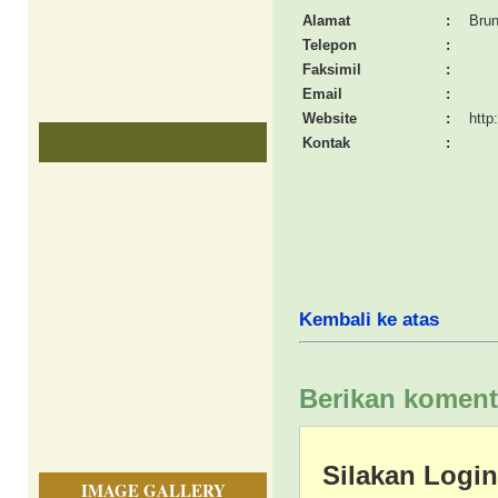
Alamat
:
Brun
Telepon
:
Faksimil
:
Email
:
Website
:
http
Kontak
:
Kembali ke atas
Berikan koment
Silakan Logi
IMAGE GALLERY