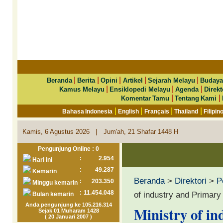
|
|
|
|
|
Beranda
Berita
Opini
Artikel
Sejarah Melayu
Budaya
|
|
|
Kamus Melayu
Ensiklopedi Melayu
Agenda
Direkt
|
|
Komentar Tamu
Tentang Kami
|
|
|
|
Bahasa Indonesia
English
Français
Thailand
Filipin
|
Kamis, 6 Agustus 2026
Jum'ah, 21 Shafar 1448 H
Pengunjung Online : 0
:
2.954
Hari ini
:
49.287
Kemarin
Beranda
>
Direktori
>
P
:
203.350
Minggu kemarin
:
11.454.048
of industry and Primar
Bulan kemarin
Anda pengunjung ke 105.216.314
Ministry of i
Sejak 01 Muharam 1428
( 20 Januari 2007 )