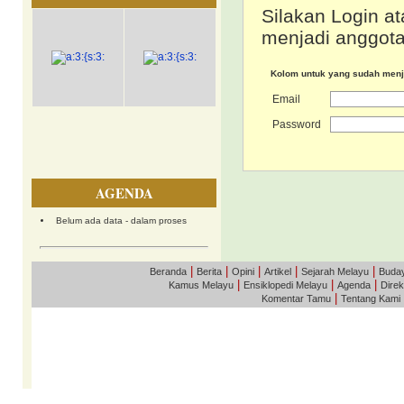
Silakan Login at
menjadi anggota
Kolom untuk yang sudah men
Email
Password
AGENDA
Belum ada data - dalam proses
|
|
|
|
|
Beranda
Berita
Opini
Artikel
Sejarah Melayu
Buda
|
|
|
Kamus Melayu
Ensiklopedi Melayu
Agenda
Direk
|
Komentar Tamu
Tentang Kami