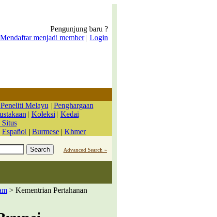
Pengunjung baru ?
Mendaftar menjadi member
|
Login
|
Peneliti Melayu
|
Penghargaan
ustakaan
|
Koleksi
|
Kedai
 Situs
|
Español
|
Burmese
|
Khmer
Advanced Search »
lam
> Kementrian Pertahanan