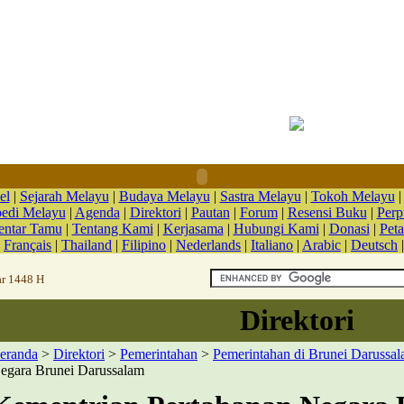
el
|
Sejarah Melayu
|
Budaya Melayu
|
Sastra Melayu
|
Tokoh Melayu
pedi Melayu
|
Agenda
|
Direktori
|
Pautan
|
Forum
|
Resensi Buku
|
Perp
ntar Tamu
|
Tentang Kami
|
Kerjasama
|
Hubungi Kami
|
Donasi
|
Peta
|
Français
|
Thailand
|
Filipino
|
Nederlands
|
Italiano
|
Arabic
|
Deutsch
ar 1448 H
Direktori
eranda
>
Direktori
>
Pemerintahan
>
Pemerintahan di Brunei Darussa
egara Brunei Darussalam