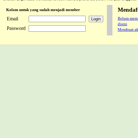
Mendaf
Kolom untuk yang sudah menjadi member
Email
Belum mempu
disini
Password
Membuat aku