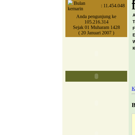
Bulan
:
11.454.048
kemarin
A
Anda pengunjung ke
105.216.314
T
Sejak 01 Muharam 1428
F
( 20 Januari 2007 )
E
W
K
K
B