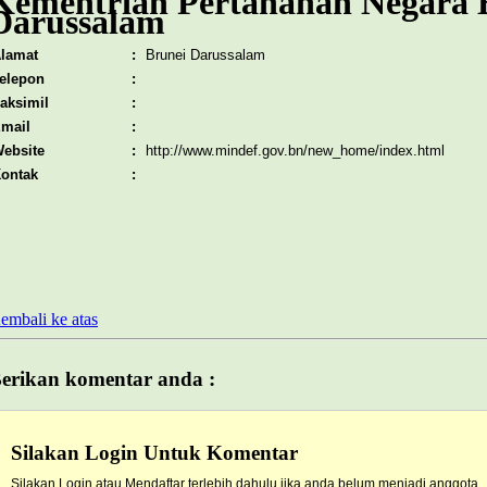
Kementrian Pertahanan Negara 
Darussalam
lamat
:
Brunei Darussalam
elepon
:
aksimil
:
mail
:
ebsite
:
http://www.mindef.gov.bn/new_home/index.html
ontak
:
embali ke atas
erikan komentar anda :
Silakan Login Untuk Komentar
Silakan Login atau Mendaftar terlebih dahulu jika anda belum menjadi anggota.