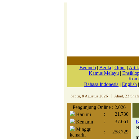
Beranda
|
Berita
|
Opini
|
Artik
Kamus Melayu
|
Ensiklo
Kome
Bahasa Indonesia
|
English
Sabtu, 8 Agustus 2026
|
Ahad, 23 Shaf
Pengunjung Online : 2.026
:
21.730
Hari ini
:
37.661
Kemarin
B
N
Minggu
:
258.729
kemarin