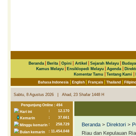
|
|
|
|
|
Beranda
Berita
Opini
Artikel
Sejarah Melayu
Budaya
|
|
|
Kamus Melayu
Ensiklopedi Melayu
Agenda
Direkt
|
|
Komentar Tamu
Tentang Kami
|
|
|
|
Bahasa Indonesia
English
Français
Thailand
Filipin
|
Sabtu, 8 Agustus 2026
Ahad, 23 Shafar 1448 H
Pengunjung Online : 494
:
12.170
Hari ini
:
37.661
Kemarin
Beranda
>
Direktori
>
P
:
258.729
Minggu kemarin
:
11.454.048
Bulan kemarin
Riau dan Kepulauan Ri