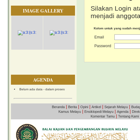
Silakan Login at
IMAGE GALLERY
menjadi anggota
Kolom untuk yang sudah men
Email
Password
AGENDA
Belum ada data - dalam proses
|
|
|
|
|
Beranda
Berita
Opini
Artikel
Sejarah Melayu
Buda
|
|
|
Kamus Melayu
Ensiklopedi Melayu
Agenda
Direk
|
Komentar Tamu
Tentang Kami