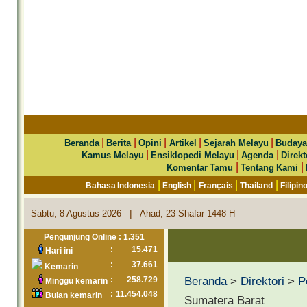
|
|
|
|
|
Beranda
Berita
Opini
Artikel
Sejarah Melayu
Budaya
|
|
|
Kamus Melayu
Ensiklopedi Melayu
Agenda
Direkt
|
|
Komentar Tamu
Tentang Kami
|
|
|
|
Bahasa Indonesia
English
Français
Thailand
Filipin
|
Sabtu, 8 Agustus 2026
Ahad, 23 Shafar 1448 H
Pengunjung Online : 1.351
:
15.471
Hari ini
:
37.661
Kemarin
Beranda
>
Direktori
>
P
:
258.729
Minggu kemarin
:
11.454.048
Bulan kemarin
Sumatera Barat