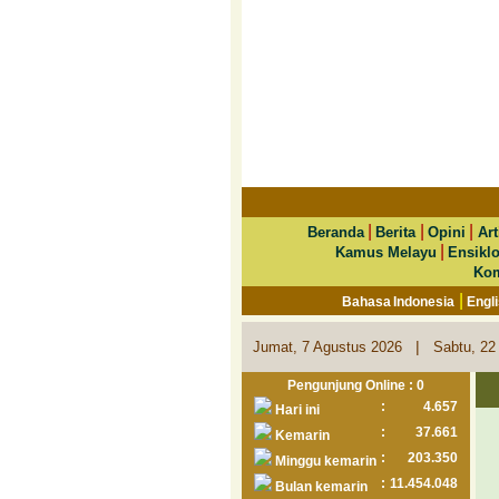
|
|
|
Beranda
Berita
Opini
Art
|
Kamus Melayu
Ensikl
Kom
|
Bahasa Indonesia
Engl
|
Jumat, 7 Agustus 2026
Sabtu, 22
Pengunjung Online : 0
:
4.657
Hari ini
:
37.661
Kemarin
:
203.350
Minggu kemarin
:
11.454.048
Bulan kemarin