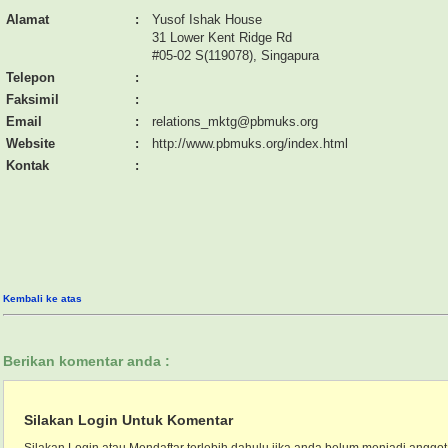
Alamat
:
Yusof Ishak House
31 Lower Kent Ridge Rd
#05-02 S(119078), Singapura
Telepon
:
Faksimil
:
Email
:
relations_mktg@pbmuks.org
Website
:
http://www.pbmuks.org/index.html
Kontak
:
Kembali ke atas
Berikan komentar anda :
Silakan Login Untuk Komentar