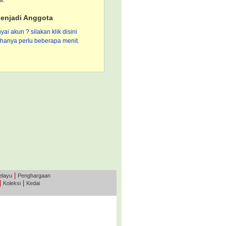
a.
enjadi Anggota
i akun ? silakan klik disini
hanya perlu beberapa menit.
|
elayu
Penghargaan
|
|
Koleksi
Kedai