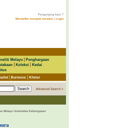
Pengunjung baru ?
Mendaftar menjadi member
|
Login
|
neliti Melayu
Penghargaan
|
|
stakaan
Koleksi
Kedai
itus
|
|
pañol
Burmese
Khmer
Advanced Search »
a Melayu Universitas Kebangsaan
pura