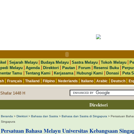
|
|
|
|
|
ikel
Sejarah Melayu
Budaya Melayu
Sastra Melayu
Tokoh Melayu
Pe
|
|
|
|
|
|
opedi Melayu
Agenda
Direktori
Pautan
Forum
Resensi Buku
Perpu
|
|
|
|
|
entar Tamu
Tentang Kami
Kerjasama
Hubungi Kami
Donasi
Peta S
|
|
|
|
|
|
|
|
ish
Français
Thailand
Filipino
Nederlands
Italiano
Arabic
Deutsch
Es
 Shafar 1448 H
Direktori
Beranda
>
Direktori
>
Bahasa dan Sastra
>
Bahasa dan Sastra di Singapura
> Persatuan Bahas
Singapura
Persatuan Bahasa Melayu Universitas Kebangsaan Singa