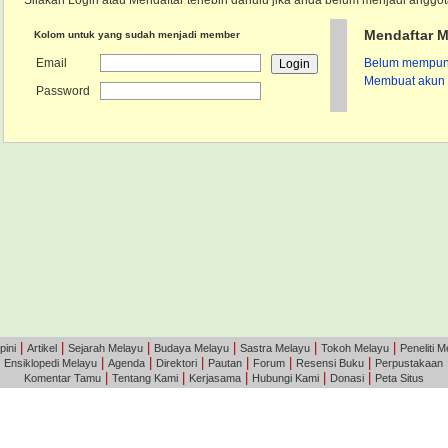
Silakan Login atau Mendaftar terlebih dahulu jika anda belum menjadi anggot
Mendaftar M
Kolom untuk yang sudah menjadi member
Email
Belum mempunya
Membuat akun 
Password
|
|
|
|
|
|
pini
Artikel
Sejarah Melayu
Budaya Melayu
Sastra Melayu
Tokoh Melayu
Peneliti M
|
|
|
|
|
|
|
Ensiklopedi Melayu
Agenda
Direktori
Pautan
Forum
Resensi Buku
Perpustakaan
|
|
|
|
|
Komentar Tamu
Tentang Kami
Kerjasama
Hubungi Kami
Donasi
Peta Situs