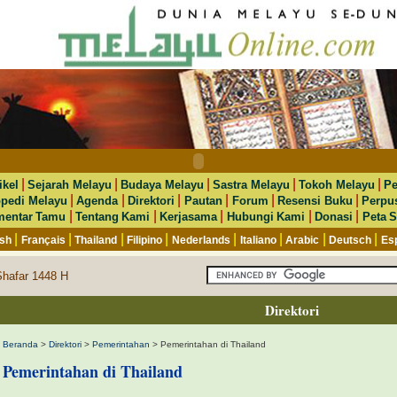
|
|
|
|
|
ikel
Sejarah Melayu
Budaya Melayu
Sastra Melayu
Tokoh Melayu
Pe
|
|
|
|
|
|
opedi Melayu
Agenda
Direktori
Pautan
Forum
Resensi Buku
Perpu
|
|
|
|
|
entar Tamu
Tentang Kami
Kerjasama
Hubungi Kami
Donasi
Peta S
|
|
|
|
|
|
|
|
ish
Français
Thailand
Filipino
Nederlands
Italiano
Arabic
Deutsch
Es
Shafar 1448 H
Direktori
Beranda
>
Direktori
>
Pemerintahan
> Pemerintahan di Thailand
Pemerintahan di Thailand