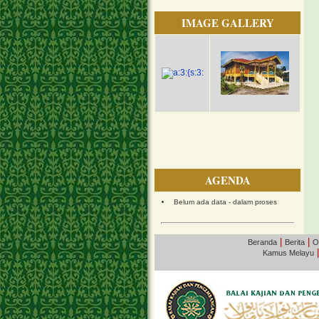
IMAGE GALLERY
AGENDA
Belum ada data - dalam proses
|
|
Beranda
Berita
O
Kamus Melayu