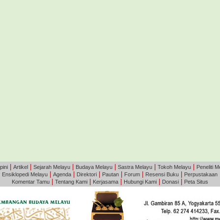
|
|
|
|
|
|
pini
Artikel
Sejarah Melayu
Budaya Melayu
Sastra Melayu
Tokoh Melayu
Peneliti M
|
|
|
|
|
|
|
Ensiklopedi Melayu
Agenda
Direktori
Pautan
Forum
Resensi Buku
Perpustakaan
|
|
|
|
|
Komentar Tamu
Tentang Kami
Kerjasama
Hubungi Kami
Donasi
Peta Situs