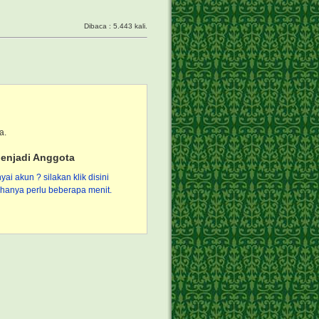
Dibaca : 5.443 kali.
a.
enjadi Anggota
i akun ? silakan klik disini
hanya perlu beberapa menit.