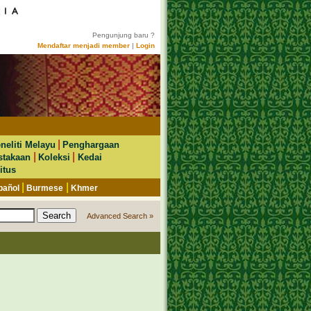
Pengunjung baru ?
Mendaftar menjadi member
|
Login
|
neliti Melayu
Penghargaan
|
|
stakaan
Koleksi
Kedai
itus
|
|
pañol
Burmese
Khmer
Advanced Search »