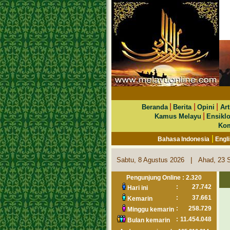
|
|
|
Beranda
Berita
Opini
Art
|
Kamus Melayu
Ensikl
Kom
|
Bahasa Indonesia
Engl
|
Sabtu, 8 Agustus 2026
Ahad, 23 
Pengunjung Online : 2.320
:
27.742
Hari ini
:
37.661
Kemarin
:
258.729
Minggu kemarin
:
11.454.048
Bulan kemarin