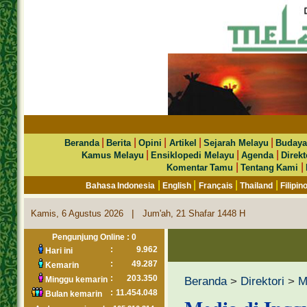
|
|
|
|
|
Beranda
Berita
Opini
Artikel
Sejarah Melayu
Budaya
|
|
|
Kamus Melayu
Ensiklopedi Melayu
Agenda
Direkt
|
|
Komentar Tamu
Tentang Kami
|
|
|
|
Bahasa Indonesia
English
Français
Thailand
Filipin
|
Kamis, 6 Agustus 2026
Jum'ah, 21 Shafar 1448 H
Pengunjung Online : 0
:
9.962
Hari ini
:
49.287
Kemarin
:
203.350
Beranda
>
Direktori
>
M
Minggu kemarin
:
11.454.048
Bulan kemarin