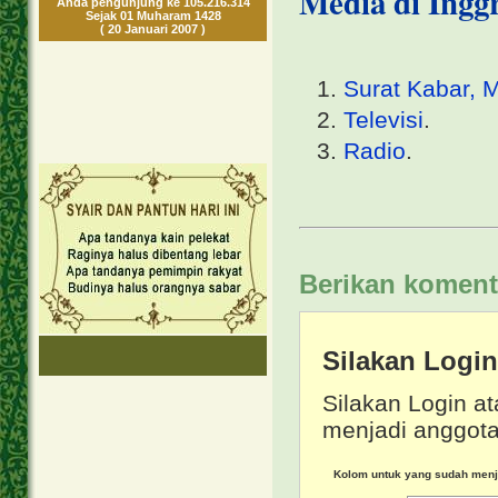
Media di Inggr
Anda pengunjung ke 105.216.314
Sejak 01 Muharam 1428
( 20 Januari 2007 )
Surat Kabar, 
Televisi
.
Radio
.
Berikan koment
Silakan Logi
Silakan Login at
menjadi anggota
Kolom untuk yang sudah men