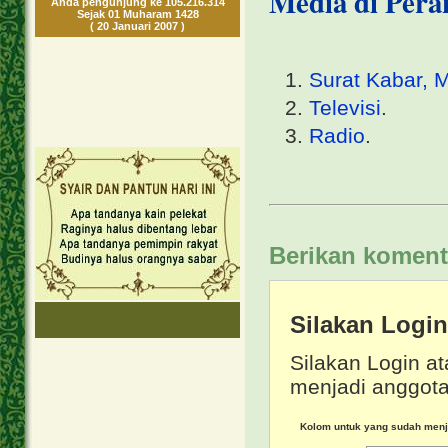
Media di Pera
Anda pengunjung ke 105.216.314
Sejak 01 Muharam 1428
( 20 Januari 2007 )
Surat Kabar, 
Televisi
.
Radio
.
Berikan koment
Silakan Logi
Silakan Login at
menjadi anggota
Kolom untuk yang sudah men