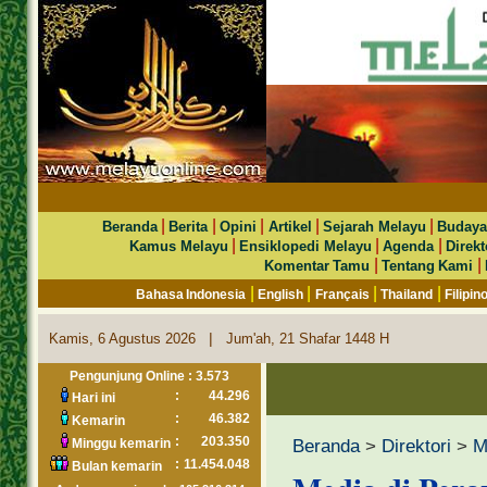
|
|
|
|
|
Beranda
Berita
Opini
Artikel
Sejarah Melayu
Budaya
|
|
|
Kamus Melayu
Ensiklopedi Melayu
Agenda
Direkt
|
|
Komentar Tamu
Tentang Kami
|
|
|
|
Bahasa Indonesia
English
Français
Thailand
Filipin
|
Kamis, 6 Agustus 2026
Jum'ah, 21 Shafar 1448 H
Pengunjung Online : 3.573
:
44.296
Hari ini
:
46.382
Kemarin
:
203.350
Beranda
>
Direktori
>
M
Minggu kemarin
:
11.454.048
Bulan kemarin