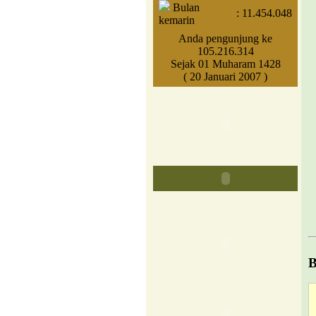
Bulan
:
11.454.048
kemarin
Anda pengunjung ke
105.216.314
Sejak 01 Muharam 1428
( 20 Januari 2007 )
B