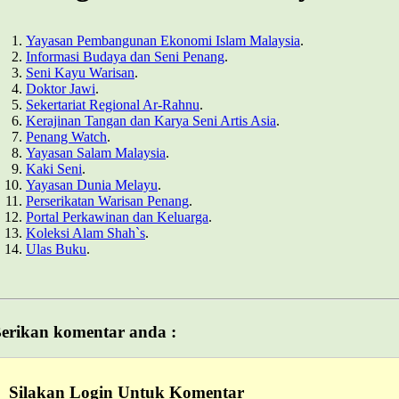
Yayasan Pembangunan Ekonomi Islam Malaysia
.
Informasi Budaya dan Seni Penang
.
Seni Kayu Warisan
.
Doktor Jawi
.
Sekertariat Regional Ar-Rahnu
.
Kerajinan Tangan dan Karya Seni Artis Asia
.
Penang Watch
.
Yayasan Salam Malaysia
.
Kaki Seni
.
Yayasan Dunia Melayu
.
Perserikatan Warisan Penang
.
Portal Perkawinan dan Keluarga
.
Koleksi Alam Shah`s
.
Ulas Buku
.
erikan komentar anda :
Silakan Login Untuk Komentar