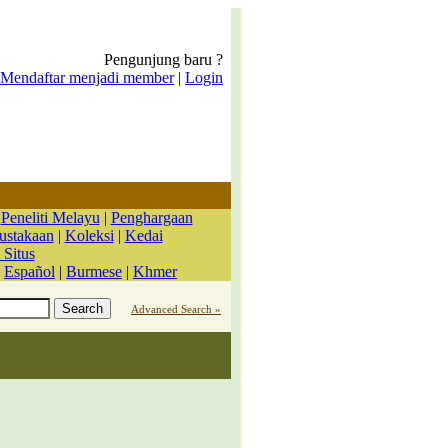
Pengunjung baru ?
Mendaftar menjadi member
|
Login
|
Peneliti Melayu
|
Penghargaan
ustakaan
|
Koleksi
|
Kedai
 Situs
|
Español
|
Burmese
|
Khmer
Advanced Search »