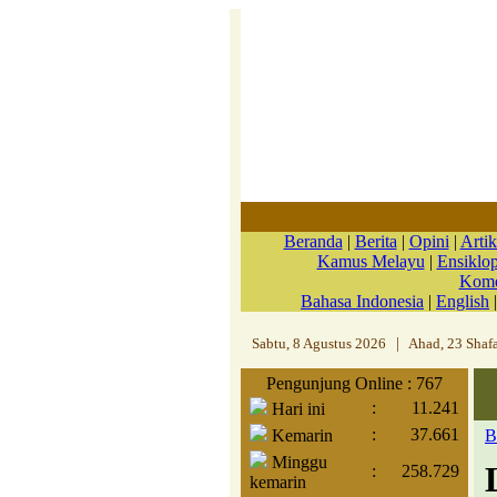
Beranda
|
Berita
|
Opini
|
Artik
Kamus Melayu
|
Ensiklo
Kome
Bahasa Indonesia
|
English
Sabtu, 8 Agustus 2026
|
Ahad, 23 Shaf
Pengunjung Online : 767
:
11.241
Hari ini
:
37.661
Kemarin
B
Minggu
:
258.729
kemarin