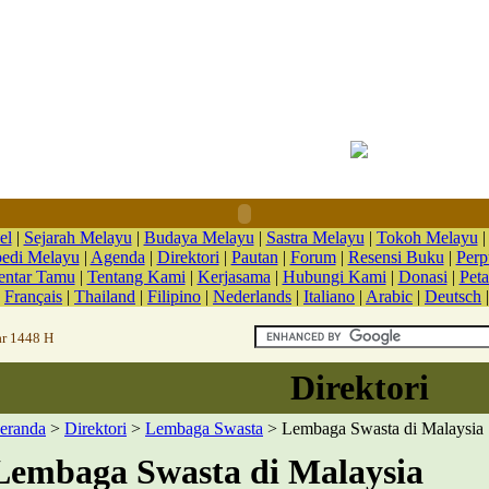
el
|
Sejarah Melayu
|
Budaya Melayu
|
Sastra Melayu
|
Tokoh Melayu
pedi Melayu
|
Agenda
|
Direktori
|
Pautan
|
Forum
|
Resensi Buku
|
Perp
ntar Tamu
|
Tentang Kami
|
Kerjasama
|
Hubungi Kami
|
Donasi
|
Peta
|
Français
|
Thailand
|
Filipino
|
Nederlands
|
Italiano
|
Arabic
|
Deutsch
ar 1448 H
Direktori
eranda
>
Direktori
>
Lembaga Swasta
> Lembaga Swasta di Malaysia
Lembaga Swasta di Malaysia