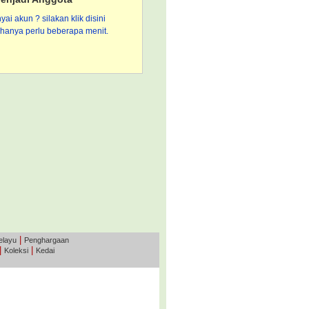
i akun ? silakan klik disini
hanya perlu beberapa menit.
|
elayu
Penghargaan
|
|
Koleksi
Kedai