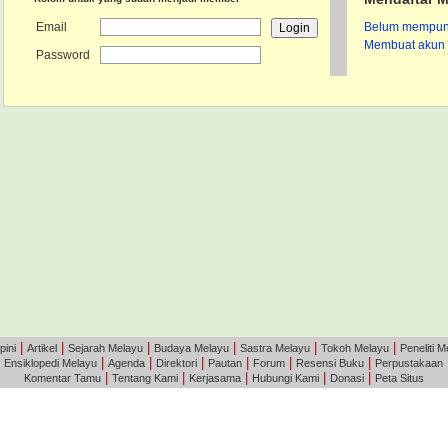
Email
Belum mempunya
Membuat akun 
Password
|
|
|
|
|
|
pini
Artikel
Sejarah Melayu
Budaya Melayu
Sastra Melayu
Tokoh Melayu
Peneliti M
|
|
|
|
|
|
|
Ensiklopedi Melayu
Agenda
Direktori
Pautan
Forum
Resensi Buku
Perpustakaan
|
|
|
|
|
Komentar Tamu
Tentang Kami
Kerjasama
Hubungi Kami
Donasi
Peta Situs