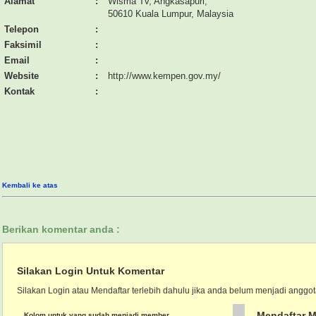
Alamat
:
Wisma Tv, Angkasapuri,
50610 Kuala Lumpur, Malaysia
Telepon
:
Faksimil
:
Email
:
Website
:
http://www.kempen.gov.my/
Kontak
:
Kembali ke atas
Berikan komentar anda :
Silakan Login Untuk Komentar
Silakan Login atau Mendaftar terlebih dahulu jika anda belum menjadi anggot
Mendaftar M
Kolom untuk yang sudah menjadi member