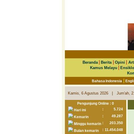
|
|
|
Beranda
Berita
Opini
Art
|
Kamus Melayu
Ensikl
Kom
|
Bahasa Indonesia
Engl
|
Kamis, 6 Agustus 2026
Jum'ah, 2
Pengunjung Online : 0
:
5.724
Hari ini
:
49.287
Kemarin
:
203.350
Minggu kemarin
:
11.454.048
Bulan kemarin