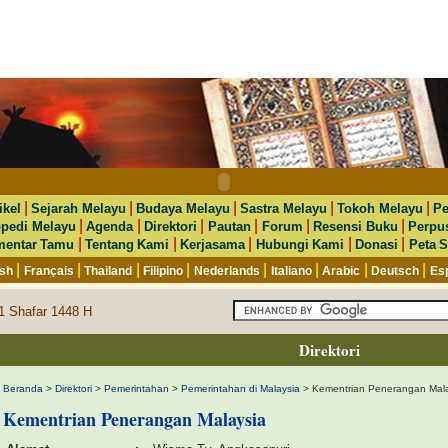
|
|
|
|
|
ikel
Sejarah Melayu
Budaya Melayu
Sastra Melayu
Tokoh Melayu
Pe
|
|
|
|
|
|
opedi Melayu
Agenda
Direktori
Pautan
Forum
Resensi Buku
Perpu
|
|
|
|
|
entar Tamu
Tentang Kami
Kerjasama
Hubungi Kami
Donasi
Peta S
|
|
|
|
|
|
|
|
ish
Français
Thailand
Filipino
Nederlands
Italiano
Arabic
Deutsch
Es
1 Shafar 1448 H
Direktori
Beranda
>
Direktori
>
Pemerintahan
>
Pemerintahan di Malaysia
> Kementrian Penerangan Mala
Kementrian Penerangan Malaysia