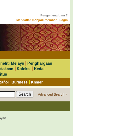
Pengunjung baru ?
Mendaftar menjadi member
|
Login
|
neliti Melayu
Penghargaan
|
|
stakaan
Koleksi
Kedai
itus
|
|
pañol
Burmese
Khmer
Advanced Search »
ysia