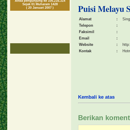
Anda pengunjung ke 105.216.314
Sejak 01 Muharam 1428
Puisi Melayu 
( 20 Januari 2007 )
Alamat
:
Sing
Telepon
:
Faksimil
:
Email
:
Website
:
http
Kontak
:
Hot
Kembali ke atas
Berikan koment