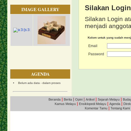
Silakan Logi
IMAGE GALLERY
Silakan Login at
menjadi anggota
Kolom untuk yang sudah men
Email
Password
AGENDA
Belum ada data - dalam proses
|
|
|
|
|
Beranda
Berita
Opini
Artikel
Sejarah Melayu
Buda
|
|
|
Kamus Melayu
Ensiklopedi Melayu
Agenda
Direk
|
Komentar Tamu
Tentang Kami