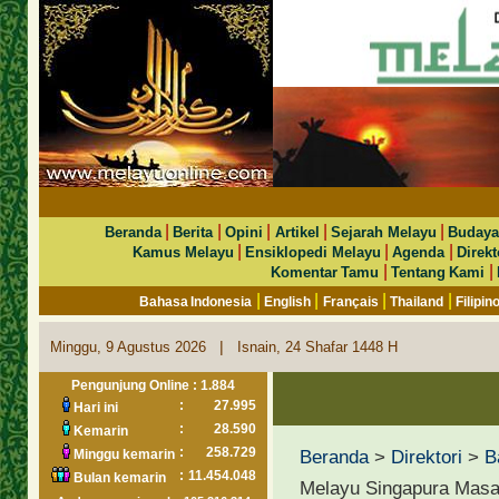
|
|
|
|
|
Beranda
Berita
Opini
Artikel
Sejarah Melayu
Budaya
|
|
|
Kamus Melayu
Ensiklopedi Melayu
Agenda
Direkt
|
|
Komentar Tamu
Tentang Kami
|
|
|
|
Bahasa Indonesia
English
Français
Thailand
Filipin
|
Minggu, 9 Agustus 2026
Isnain, 24 Shafar 1448 H
Pengunjung Online : 1.884
:
27.995
Hari ini
:
28.590
Kemarin
:
258.729
Beranda
>
Direktori
>
B
Minggu kemarin
:
11.454.048
Bulan kemarin
Melayu Singapura Masa