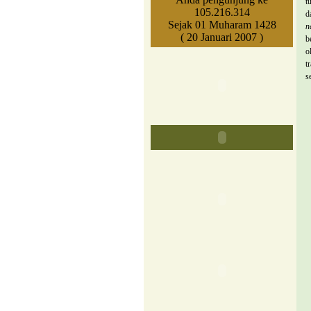
t
105.216.314
d
Sejak 01 Muharam 1428
n
( 20 Januari 2007 )
b
o
t
s