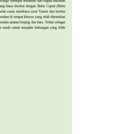
warga setempat terhindar dari segala musibah
yang biasa disebut dengan
Rabu Capuk (Rabu
sholat sunat, membaca surat Yaasin dan berdoa
endam di tempat khusus yang telah ditentukan
nalan anatara bujang dan dara. Selain sebagai
nita muda untuk menjalin hubungan yang lebih