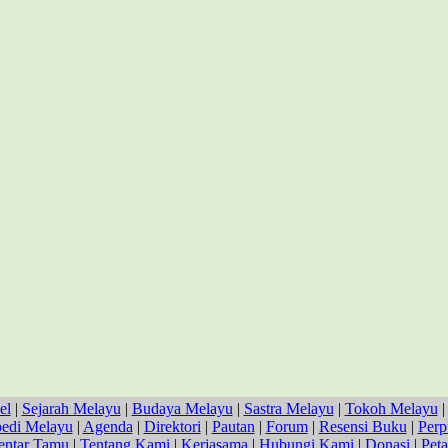
el
|
Sejarah Melayu
|
Budaya Melayu
|
Sastra Melayu
|
Tokoh Melayu
pedi Melayu
|
Agenda
|
Direktori
|
Pautan
|
Forum
|
Resensi Buku
|
Perp
ntar Tamu
|
Tentang Kami
|
Kerjasama
|
Hubungi Kami
|
Donasi
|
Peta