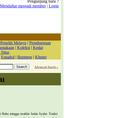
Pengunjung baru ?
Mendaftar menjadi member
|
Login
|
Peneliti Melayu
|
Penghargaan
ustakaan
|
Koleksi
|
Kedai
 Situs
|
Español
|
Burmese
|
Khmer
Advanced Search »
yu
i Rabu minggu terakhir bulan Syafar. Tradisi