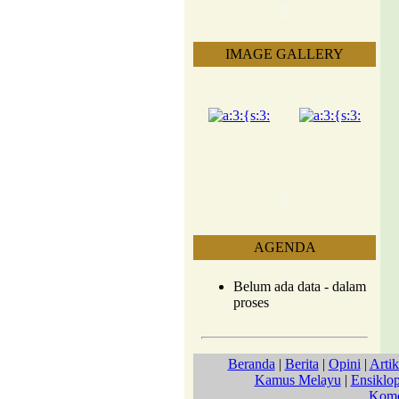
IMAGE GALLERY
AGENDA
Belum ada data - dalam
proses
Beranda
|
Berita
|
Opini
|
Artik
Kamus Melayu
|
Ensiklo
Kome