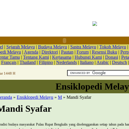
el
|
Sejarah Melayu
|
Budaya Melayu
|
Sastra Melayu
|
Tokoh Melayu
pedi Melayu
|
Agenda
|
Direktori
|
Pautan
|
Forum
|
Resensi Buku
|
Perp
ntar Tamu
|
Tentang Kami
|
Kerjasama
|
Hubungi Kami
|
Donasi
|
Peta
|
Français
|
Thailand
|
Filipino
|
Nederlands
|
Italiano
|
Arabic
|
Deutsch
far 1448 H
Ensiklopedi Mela
eranda
»
Ensiklopedi Melayu
»
M
» Mandi Syafar
Mandi Syafar
radisi budaya masyarakat Pulau Rupat Bengkalis yang diselenggarakan setiap tahun pada har