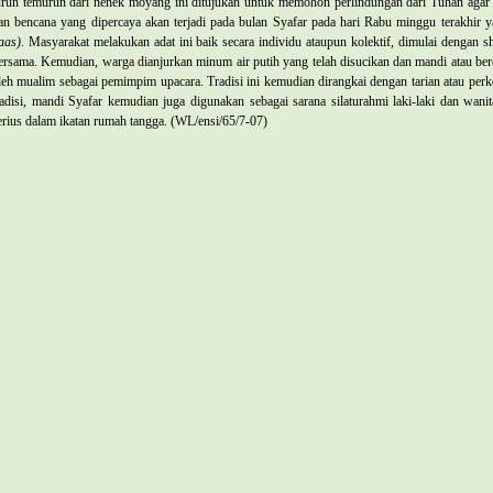
urun temurun dari nenek moyang ini ditujukan untuk memohon perlindungan dari Tuhan agar 
an bencana yang dipercaya akan terjadi pada bulan Syafar pada hari Rabu minggu terakhir 
aas)
. Masyarakat melakukan adat ini baik secara individu ataupun kolektif, dimulai dengan 
ersama. Kemudian, warga dianjurkan minum air putih yang telah disucikan dan mandi atau ber
leh mualim sebagai pemimpim upacara. Tradisi ini kemudian dirangkai dengan tarian atau perke
radisi, mandi Syafar kemudian juga digunakan sebagai sarana silaturahmi laki-laki dan wa
erius dalam ikatan rumah tangga.
(WL/ensi/65/7-07)