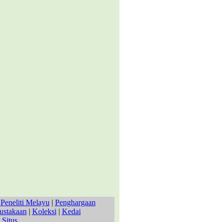
|
Peneliti Melayu
|
Penghargaan
ustakaan
|
Koleksi
|
Kedai
 Situs