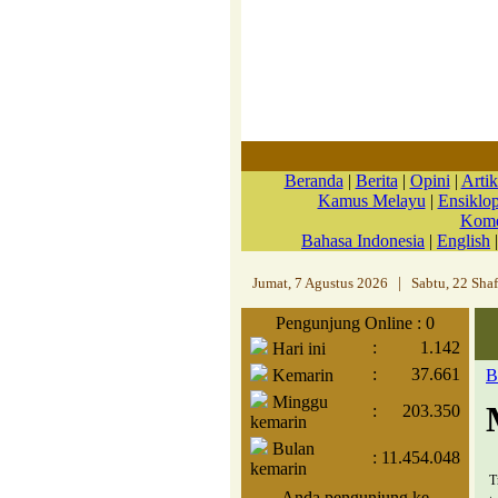
Beranda
|
Berita
|
Opini
|
Artik
Kamus Melayu
|
Ensiklo
Kome
Bahasa Indonesia
|
English
Jumat, 7 Agustus 2026
|
Sabtu, 22 Sha
Pengunjung Online : 0
:
1.142
Hari ini
:
37.661
Kemarin
B
Minggu
:
203.350
kemarin
Bulan
:
11.454.048
kemarin
T
Anda pengunjung ke