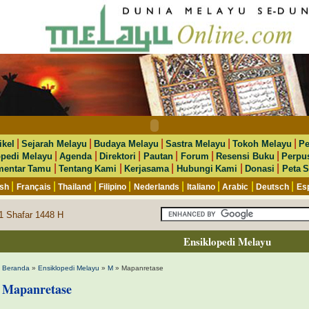
|
|
|
|
|
ikel
Sejarah Melayu
Budaya Melayu
Sastra Melayu
Tokoh Melayu
Pe
|
|
|
|
|
|
opedi Melayu
Agenda
Direktori
Pautan
Forum
Resensi Buku
Perpu
|
|
|
|
|
entar Tamu
Tentang Kami
Kerjasama
Hubungi Kami
Donasi
Peta S
|
|
|
|
|
|
|
|
ish
Français
Thailand
Filipino
Nederlands
Italiano
Arabic
Deutsch
Es
1 Shafar 1448 H
Ensiklopedi Melayu
Beranda
»
Ensiklopedi Melayu
»
M
» Mapanretase
Mapanretase