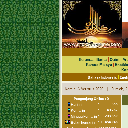
|
|
|
Beranda
Berita
Opini
Art
|
Kamus Melayu
Ensikl
Kom
|
Bahasa Indonesia
Engl
|
Kamis, 6 Agustus 2026
Jum'ah, 2
Pengunjung Online : 0
:
355
Hari ini
:
49.287
Kemarin
:
203.350
Minggu kemarin
:
11.454.048
Bulan kemarin