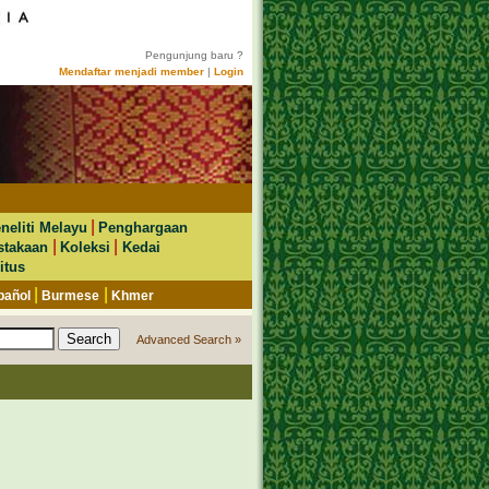
Pengunjung baru ?
Mendaftar menjadi member
|
Login
|
neliti Melayu
Penghargaan
|
|
stakaan
Koleksi
Kedai
itus
|
|
pañol
Burmese
Khmer
Advanced Search »