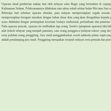
Upacara ritual pemberian makan laut oleh nelayan suku Bugis yang bermukim di sepanja
Kalimantan Selatan. Pelaksanaannya dilakukan satu tahun sekali sekitar bulan Mei atau Juni se
Beberapa hari sebelum upacara dimulai, para nelayan mempersiapkan segala sesuatu b
mempersiapkan beragam masakan dengan bahan dasar ikan yang akan disuguhkan kepada pa
acara didahului dengan pertunjukan kesenian budaya tradisional, perlombaan dan pamera
Pada upacara puncak, upacara ini melibatkan tiga orang
Sandro
(pimpinan upacara) laki-la
adat (tokoh nelayan yang menjadi panutan), satu orang punggawa (nelayan sukses yang der
serta puluhan orang penggiring. Juru mudi menggambarkan sosok nahkoda pelaut sejati yang
adalah pendamping juru mudi. Penggiring merupakan sesepuh nelayan serta pemuda dan pem