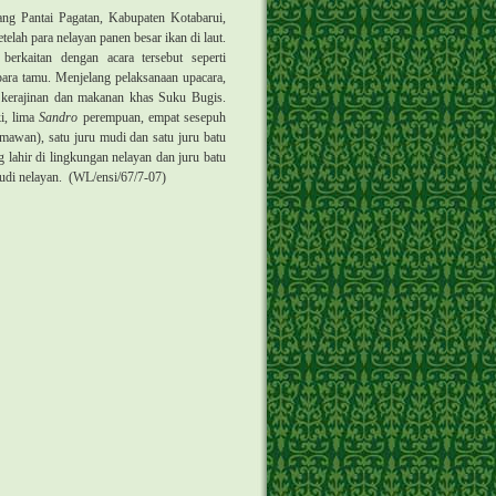
ng Pantai Pagatan, Kabupaten Kotabarui,
telah para nelayan panen besar ikan di laut.
erkaitan dengan acara tersebut seperti
ra tamu. Menjelang pelaksanaan upacara,
n kerajinan dan makanan khas Suku Bugis.
ki, lima
Sandro
perempuan, empat sesepuh
mawan), satu juru mudi dan satu juru batu
 lahir di lingkungan nelayan dan juru batu
udi nelayan.
(WL/ensi/67/7-07)