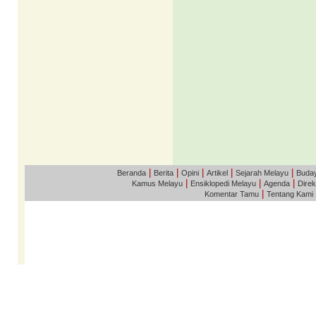
|
|
|
|
|
Beranda
Berita
Opini
Artikel
Sejarah Melayu
Buda
|
|
|
Kamus Melayu
Ensiklopedi Melayu
Agenda
Direk
|
Komentar Tamu
Tentang Kami