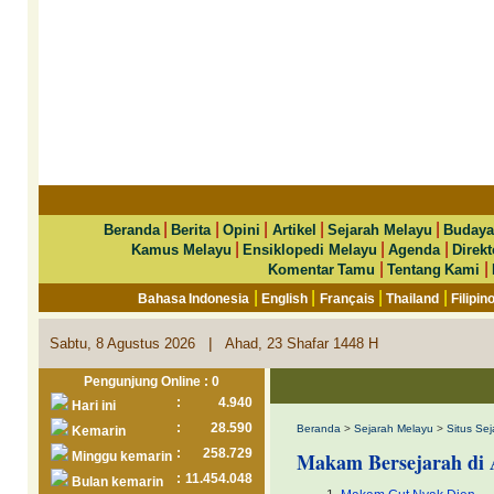
|
|
|
|
|
Beranda
Berita
Opini
Artikel
Sejarah Melayu
Budaya
|
|
|
Kamus Melayu
Ensiklopedi Melayu
Agenda
Direkt
|
|
Komentar Tamu
Tentang Kami
|
|
|
|
Bahasa Indonesia
English
Français
Thailand
Filipin
|
Sabtu, 8 Agustus 2026
Ahad, 23 Shafar 1448 H
Pengunjung Online : 0
:
4.940
Hari ini
:
28.590
Beranda
>
Sejarah Melayu
>
Situs Sej
Kemarin
:
258.729
Makam Bersejarah di 
Minggu kemarin
:
11.454.048
Bulan kemarin