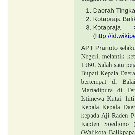
Daerah Tingka
Kotapraja Bal
Kotapraja
(
http://id.wikip
APT Pranoto
selak
Negeri, melantik ke
1960. Salah satu pej
Bupati Kepala Daera
bertempat di Bala
Martadipura di T
Istimewa Kutai. Inti
Kepala Kepala Daer
kepada Aji Raden P
Kapten Soedjono 
(Walikota Balikpapa