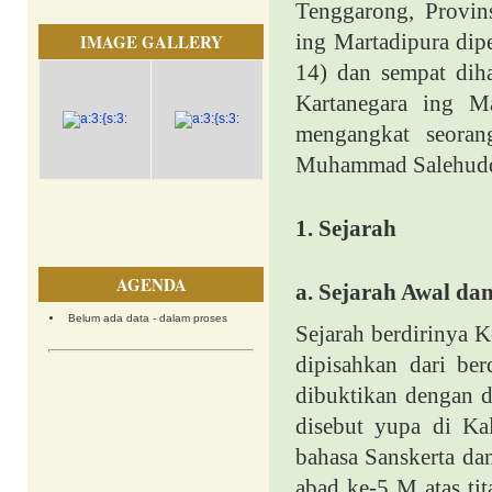
Tenggarong, Provi
ing Martadipura dip
IMAGE GALLERY
14) dan sempat dih
Kartanegara ing M
mengangkat seoran
Muhammad Salehuddi
1.
Sejarah
AGENDA
a.
Sejarah Awal dan
Belum ada data - dalam proses
Sejarah berdirinya K
dipisahkan dari be
dibuktikan dengan 
disebut yupa di Ka
bahasa Sanskerta da
abad ke-5 M atas ti