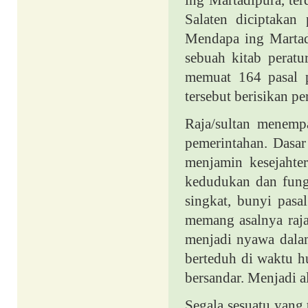
ing Martadipura, te
Salaten diciptakan
Mendapa ing Martadi
sebuah kitab perat
memuat 164 pasal p
tersebut berisikan p
Raja/sultan menempa
pemerintahan. Dasar
menjamin kesejahter
kedudukan dan fungs
singkat, bunyi pas
memang asalnya raj
menjadi nyawa dala
berteduh di waktu h
bersandar. Menjadi a
Segala sesuatu yang 