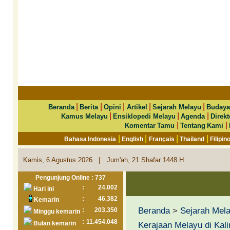
|
|
|
|
|
Beranda
Berita
Opini
Artikel
Sejarah Melayu
Budaya
|
|
|
Kamus Melayu
Ensiklopedi Melayu
Agenda
Direkt
|
|
Komentar Tamu
Tentang Kami
|
|
|
|
Bahasa Indonesia
English
Français
Thailand
Filipin
|
Kamis, 6 Agustus 2026
Jum'ah, 21 Shafar 1448 H
Pengunjung Online : 737
:
24.002
Hari ini
:
46.382
Kemarin
Beranda
>
Sejarah Mel
:
203.350
Minggu kemarin
:
11.454.048
Bulan kemarin
Kerajaan Melayu di Kal