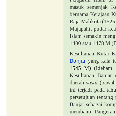
masuk semenjak Ke
bernama Kerajaan Ku
Raja Mahkota (1525
Majapahit pudar ke
Islam semakin mengu
1400 atau 1478 M (
Kesultanan Kutai K
Banjar
yang kala i
1545 M)
(Ideham
Kesultanan Banjar 
daerah
vasal
(bawaha
ini terjadi pada ta
persetujuan tentang
Banjar sebagai komp
membantu Pangeran 