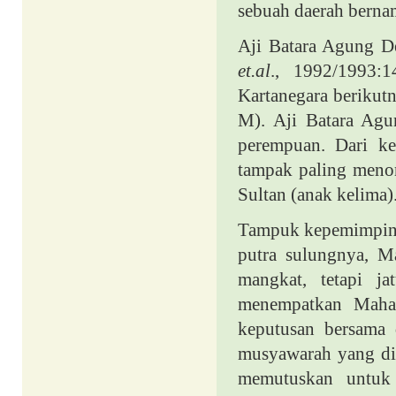
sebuah daerah berna
Aji Batara Agung D
et.al
., 1992/1993:1
Kartanegara berikut
M). Aji Batara Agu
perempuan. Dari ke
tampak paling menon
Sultan (anak kelima)
Tampuk kepemimpinan
putra sulungnya, M
mangkat, tetapi j
menempatkan Mahar
keputusan bersama 
musyawarah yang dil
memutuskan untuk 