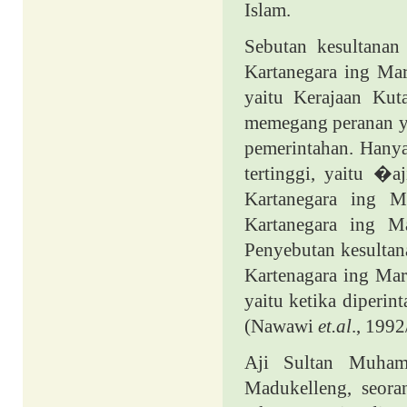
Islam.
Sebutan kesultanan
Kartanegara ing Mar
yaitu Kerajaan Kut
memegang peranan y
pemerintahan. Hanya
tertinggi, yaitu �
Kartanegara ing Ma
Kartanegara ing Ma
Penyebutan kesultana
Kartenagara ing Mar
yaitu ketika diperi
(Nawawi
et.al
., 199
Aji Sultan Muham
Madukelleng, seora