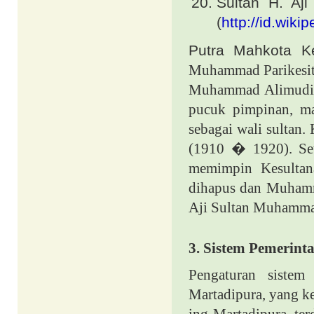
Sultan H. Aj
(
http://id.wikip
Putra Mahkota Ke
Muhammad Parikesit, 
Muhammad Alimudin
pucuk pimpinan, ma
sebagai wali sultan
(1910 � 1920). Se
memimpin Kesultan
dihapus dan Muhamma
Aji Sultan Muhammad
3.
Sistem Pemerint
Pengaturan sistem
Martadipura, yang k