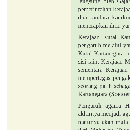
langsung oleh Gajah
pemerintahan kerajaa
dua saudara kandun
menerapkan ilmu yan
Kerajaan Kutai Kar
pengaruh melalui yan
Kutai Kartanegara 
sisi lain, Kerajaan
sementara Kerajaan
mempertegas pengak
seorang patih sebag
Kartanegara (Soetoen
Pengaruh agama Hi
akhirnya menjadi aga
nantinya akan mula