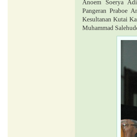
Anoem Soerya Adin
Pangeran Praboe An
Kesultanan Kutai Kar
Muhammad Salehuddi