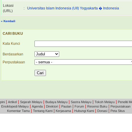
Lokasi
:
Universitas Islam Indonesia (UII) Yogyakarta � Indonesia
(URL)
« Kembali
CARI BUKU
Kata Kunci
Berdasarkan
Perpustakaan
|
|
|
|
|
|
pini
Artikel
Sejarah Melayu
Budaya Melayu
Sastra Melayu
Tokoh Melayu
Peneliti M
|
|
|
|
|
|
|
Ensiklopedi Melayu
Agenda
Direktori
Pautan
Forum
Resensi Buku
Perpustakaan
|
|
|
|
|
Komentar Tamu
Tentang Kami
Kerjasama
Hubungi Kami
Donasi
Peta Situs