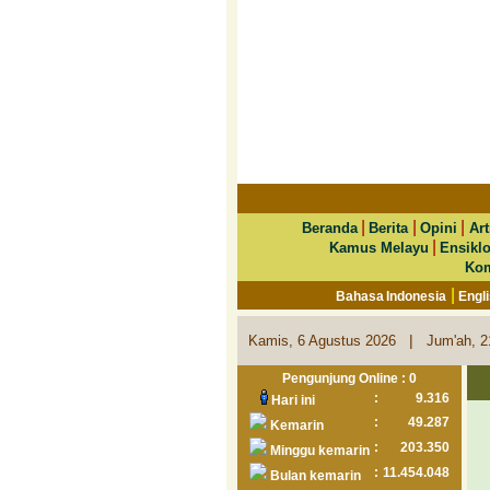
|
|
|
Beranda
Berita
Opini
Art
|
Kamus Melayu
Ensikl
Kom
|
Bahasa Indonesia
Engl
|
Kamis, 6 Agustus 2026
Jum'ah, 2
Pengunjung Online : 0
:
9.316
Hari ini
:
49.287
Kemarin
:
203.350
Minggu kemarin
:
11.454.048
Bulan kemarin