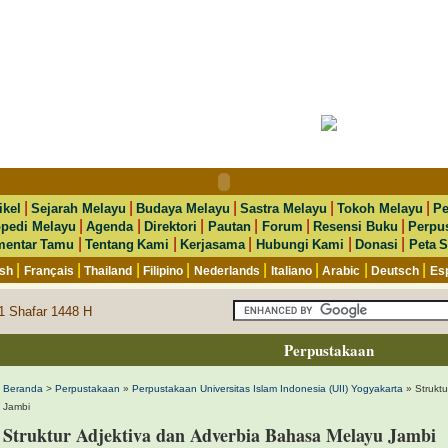
|
|
|
|
|
ikel
Sejarah Melayu
Budaya Melayu
Sastra Melayu
Tokoh Melayu
Pe
|
|
|
|
|
|
opedi Melayu
Agenda
Direktori
Pautan
Forum
Resensi Buku
Perpu
|
|
|
|
|
entar Tamu
Tentang Kami
Kerjasama
Hubungi Kami
Donasi
Peta S
|
|
|
|
|
|
|
|
ish
Français
Thailand
Filipino
Nederlands
Italiano
Arabic
Deutsch
Es
1 Shafar 1448 H
Perpustakaan
Beranda
>
Perpustakaan
»
Perpustakaan Universitas Islam Indonesia (UII) Yogyakarta
» Struktu
Jambi
Struktur Adjektiva dan Adverbia Bahasa Melayu Jambi