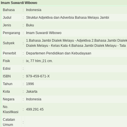
Imam Suwardi Wibowo
Bahasa
:
Indonesia
Judul
:
Struktur Adjektiva dan Adverbia Bahasa Melayu Jambi
Jenis
:
Buku
Pengarang
:
Imam Suwardi Wibowo
1.Bahasa Jambi Dialek Melayu - Adjektiva 2.Bahasa Jambi Diale
Subyek
:
Dialek Melayu - Kelas Kata 4.Bahasa Jambi Dialek Melayu - Tat
Penerbit
:
Departemen Pendidikan dan Kebudayaan
Fisik
:
ix, 77 hlm.;21 cm.
Edisi
:
ISBN
:
979-459-671-X
Tahun
:
1996
Kota
:
Jakarta
Negara
:
Indonesia
No.
:
499.291 45
Klasifikasi
Catatan
:
Umum