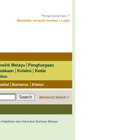
Pengunjung baru ?
Mendaftar menjadi member
|
Login
|
neliti Melayu
Penghargaan
|
|
stakaan
Koleksi
Kedai
itus
|
|
pañol
Burmese
Khmer
Advanced Search »
r Adjektiva dan Adverbia Bahasa Melayu