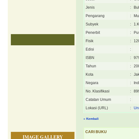
Jenis
:
Bu
Pengarang
:
Muj
Subyek
:
1.
Penerbit
:
Pu
Fisik
:
120
Edisi
:
ISBN
:
97
Tahun
:
20
Kota
:
Ja
Negara
:
In
No. Klasifikasi
:
89
Catatan Umum
:
Lokasi (URL)
:
Uni
« Kembali
CARI BUKU
IMAGE GALLERY