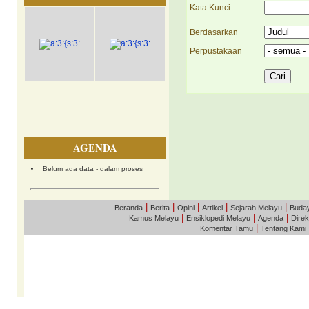
Kata Kunci
Berdasarkan
Perpustakaan
AGENDA
Belum ada data - dalam proses
|
|
|
|
|
Beranda
Berita
Opini
Artikel
Sejarah Melayu
Buda
|
|
|
Kamus Melayu
Ensiklopedi Melayu
Agenda
Direk
|
Komentar Tamu
Tentang Kami