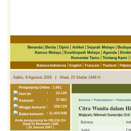
|
|
|
|
|
Beranda
Berita
Opini
Artikel
Sejarah Melayu
Budaya
|
|
|
Kamus Melayu
Ensiklopedi Melayu
Agenda
Direkt
|
|
Komentar Tamu
Tentang Kami
|
|
|
|
Bahasa Indonesia
English
Français
Thailand
Filipin
|
Sabtu, 8 Agustus 2026
Ahad, 23 Shafar 1448 H
Pengunjung Online : 1.661
:
22.120
Hari ini
:
37.661
Beranda
>
Perpustakaan
»
Perpustaka
Kemarin
:
258.729
Citra Wanita dalam Hi
Minggu kemarin
:
11.454.048
Bulan kemarin
Mujiyah; Nikmah Sunardjo; Erli 
Anda pengunjung ke 105.216.314
Bahasa
:
In
Sejak 01 Muharam 1428
( 20 Januari 2007 )
Judul
:
Ci