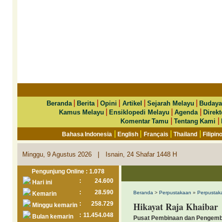
|
|
|
|
|
Beranda
Berita
Opini
Artikel
Sejarah Melayu
Budaya
|
|
|
Kamus Melayu
Ensiklopedi Melayu
Agenda
Direkt
|
|
Komentar Tamu
Tentang Kami
|
|
|
|
Bahasa Indonesia
English
Français
Thailand
Filipin
|
Minggu, 9 Agustus 2026
Isnain, 24 Shafar 1448 H
Pengunjung Online : 1.078
:
24.600
Hari ini
:
28.590
Beranda
>
Perpustakaan
»
Perpustaka
Kemarin
:
258.729
Hikayat Raja Khaibar
Minggu kemarin
:
11.454.048
Bulan kemarin
Pusat Pembinaan dan Pengem