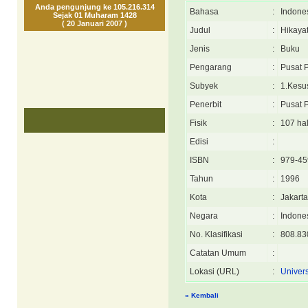
Anda pengunjung ke 105.216.314
Bahasa
:
Indone
Sejak 01 Muharam 1428
( 20 Januari 2007 )
Judul
:
Hikaya
Jenis
:
Buku
Pengarang
:
Pusat 
Subyek
:
1.Kesus
Penerbit
:
Pusat 
Fisik
:
107 hal
Edisi
:
ISBN
:
979-45
Tahun
:
1996
Kota
:
Jakarta
Negara
:
Indone
No. Klasifikasi
:
808.83
Catatan Umum
:
Lokasi (URL)
:
Univers
« Kembali