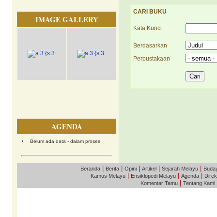
CARI BUKU
IMAGE GALLERY
Kata Kunci
Berdasarkan
Perpustakaan
AGENDA
Belum ada data - dalam proses
|
|
|
|
|
Beranda
Berita
Opini
Artikel
Sejarah Melayu
Buda
|
|
|
Kamus Melayu
Ensiklopedi Melayu
Agenda
Direk
|
Komentar Tamu
Tentang Kami