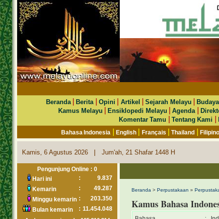
|
|
|
|
|
Beranda
Berita
Opini
Artikel
Sejarah Melayu
Budaya
|
|
|
Kamus Melayu
Ensiklopedi Melayu
Agenda
Direkt
|
|
Komentar Tamu
Tentang Kami
|
|
|
|
Bahasa Indonesia
English
Français
Thailand
Filipin
|
Kamis, 6 Agustus 2026
Jum'ah, 21 Shafar 1448 H
Pengunjung Online : 0
:
9.837
Hari ini
:
49.287
Kemarin
Beranda
>
Perpustakaan
»
Perpustaka
:
203.350
Minggu kemarin
Kamus Bahasa Indones
:
11.454.048
Bulan kemarin
Bahasa
:
In