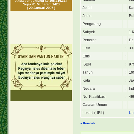
Anda pengunjung ke 105.216.314
Sejak 01 Muharam 1428
Judul
:
Ka
( 20 Januari 2007 )
Jenis
:
Bu
Pengarang
:
Subyek
:
1.
Penerbit
:
De
Fisik
:
333
Edisi
:
ISBN
:
97
Tahun
:
19
Kota
:
Ja
Negara
:
In
No. Klasifikasi
:
49
Catatan Umum
:
Lokasi (URL)
:
Uni
« Kembali