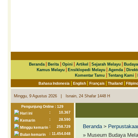
|
|
|
|
|
Beranda
Berita
Opini
Artikel
Sejarah Melayu
Budaya
|
|
|
Kamus Melayu
Ensiklopedi Melayu
Agenda
Direkt
|
|
Komentar Tamu
Tentang Kami
|
|
|
|
Bahasa Indonesia
English
Français
Thailand
Filipin
|
Minggu, 9 Agustus 2026
Isnain, 24 Shafar 1448 H
Pengunjung Online : 129
:
10.367
Hari ini
:
28.590
Kemarin
Beranda
>
Perpustakaa
:
258.729
Minggu kemarin
:
11.454.048
» Museum Budaya Melayu
Bulan kemarin