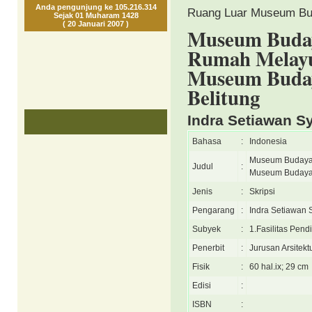
Anda pengunjung ke 105.216.314
Ruang Luar Museum Bud
Sejak 01 Muharam 1428
( 20 Januari 2007 )
Museum Budaya
Rumah Melayu
Museum Buday
Belitung
Indra Setiawan S
Bahasa
:
Indonesia
Museum Budaya M
Judul
:
Museum Budaya 
Jenis
:
Skripsi
Pengarang
:
Indra Setiawan 
Subyek
:
1.Fasilitas Pen
Penerbit
:
Jurusan Arsitekt
Fisik
:
60 hal.ix; 29 cm
Edisi
:
ISBN
: