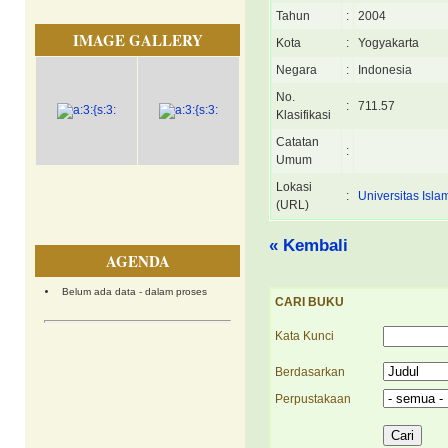
Tahun
:
2004
IMAGE GALLERY
Kota
:
Yogyakarta
Negara
:
Indonesia
No.
:
711.57
Klasifikasi
Catatan
:
Umum
Lokasi
:
Universitas Isla
(URL)
« Kembali
AGENDA
Belum ada data - dalam proses
CARI BUKU
Kata Kunci
Berdasarkan
Perpustakaan