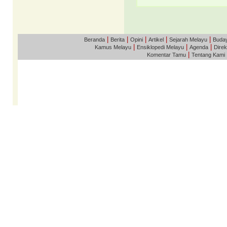
|
|
|
|
|
Beranda
Berita
Opini
Artikel
Sejarah Melayu
Buda
|
|
|
Kamus Melayu
Ensiklopedi Melayu
Agenda
Direk
|
Komentar Tamu
Tentang Kami