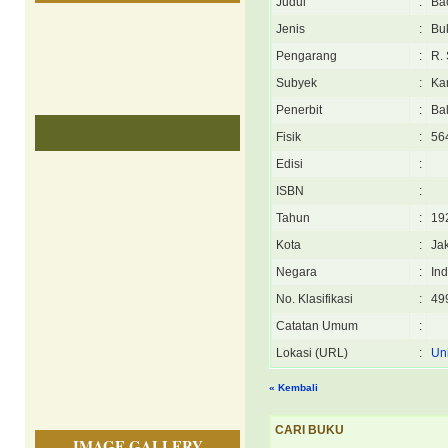
Judul
:
Ba
Jenis
:
Bu
Pengarang
:
R.
Subyek
:
Ka
Penerbit
:
Ba
Fisik
:
564
Edisi
:
ISBN
:
Tahun
:
19
Kota
:
Ja
Negara
:
In
No. Klasifikasi
:
49
Catatan Umum
:
Lokasi (URL)
:
Uni
« Kembali
CARI BUKU
IMAGE GALLERY