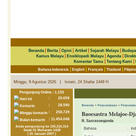
|
|
|
|
|
Beranda
Berita
Opini
Artikel
Sejarah Melayu
Budaya
|
|
|
Kamus Melayu
Ensiklopedi Melayu
Agenda
Direkt
|
|
Komentar Tamu
Tentang Kami
|
|
|
|
Bahasa Indonesia
English
Français
Thailand
Filipin
|
Minggu, 9 Agustus 2026
Isnain, 24 Shafar 1448 H
Pengunjung Online : 1.155
:
20.659
Hari ini
:
28.590
Beranda
>
Perpustakaan
»
Perpustaka
Kemarin
:
258.729
Baoesastra Melajoe-D
Minggu kemarin
:
11.454.048
Bulan kemarin
R. Sasrasoeganda
Anda pengunjung ke 105.216.314
Bahasa
:
In
Sejak 01 Muharam 1428
( 20 Januari 2007 )