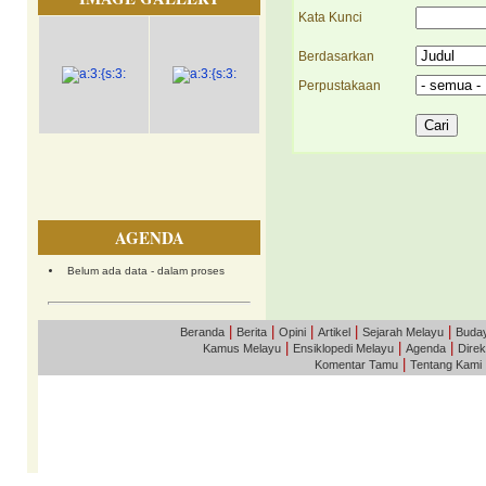
Kata Kunci
Berdasarkan
Perpustakaan
AGENDA
Belum ada data - dalam proses
|
|
|
|
|
Beranda
Berita
Opini
Artikel
Sejarah Melayu
Buda
|
|
|
Kamus Melayu
Ensiklopedi Melayu
Agenda
Direk
|
Komentar Tamu
Tentang Kami