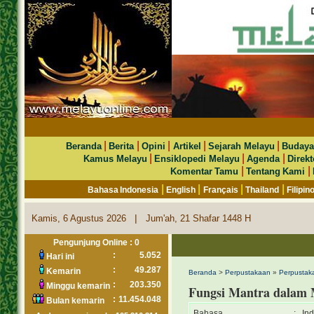
|
|
|
|
|
Beranda
Berita
Opini
Artikel
Sejarah Melayu
Budaya
|
|
|
Kamus Melayu
Ensiklopedi Melayu
Agenda
Direkt
|
|
Komentar Tamu
Tentang Kami
|
|
|
|
Bahasa Indonesia
English
Français
Thailand
Filipin
|
Kamis, 6 Agustus 2026
Jum'ah, 21 Shafar 1448 H
Pengunjung Online : 0
:
5.052
Hari ini
:
49.287
Kemarin
Beranda
>
Perpustakaan
»
Perpustaka
:
203.350
Minggu kemarin
Fungsi Mantra dalam 
:
11.454.048
Bulan kemarin
Bahasa
:
In