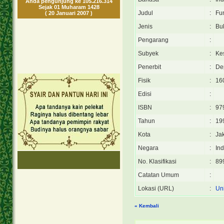
Anda pengunjung ke 105.216.314
Sejak 01 Muharam 1428
Judul
:
Fu
( 20 Januari 2007 )
Jenis
:
Bu
Pengarang
:
Subyek
:
Ke
Penerbit
:
De
Fisik
:
160
Edisi
:
ISBN
:
97
Tahun
:
19
Kota
:
Ja
Negara
:
In
No. Klasifikasi
:
89
Catatan Umum
:
Lokasi (URL)
:
Uni
« Kembali