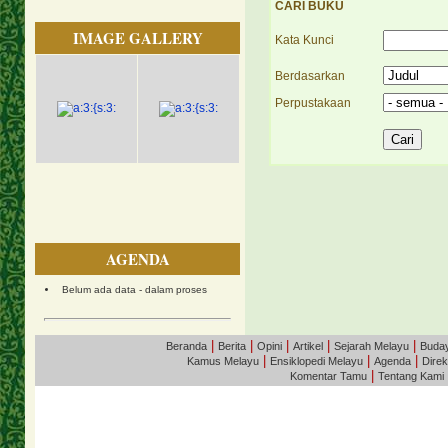
CARI BUKU
IMAGE GALLERY
Kata Kunci
Berdasarkan
Perpustakaan
AGENDA
Belum ada data - dalam proses
|
|
|
|
|
Beranda
Berita
Opini
Artikel
Sejarah Melayu
Buda
|
|
|
Kamus Melayu
Ensiklopedi Melayu
Agenda
Direk
|
Komentar Tamu
Tentang Kami