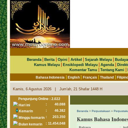
|
|
|
|
|
Beranda
Berita
Opini
Artikel
Sejarah Melayu
Budaya
|
|
|
Kamus Melayu
Ensiklopedi Melayu
Agenda
Direkt
|
|
Komentar Tamu
Tentang Kami
|
|
|
|
Bahasa Indonesia
English
Français
Thailand
Filipin
|
Kamis, 6 Agustus 2026
Jum'ah, 21 Shafar 1448 H
Pengunjung Online : 2.022
:
40.088
Hari ini
:
46.382
Kemarin
Beranda
>
Perpustakaan
»
Perpustaka
:
203.350
Kamus Bahasa Indones
Minggu kemarin
:
11.454.048
Bulan kemarin
Bahasa
:
In