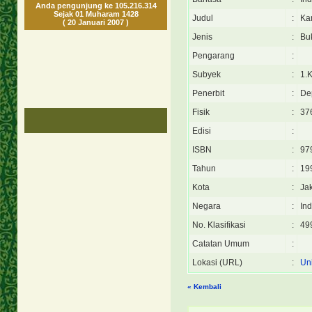
Anda pengunjung ke 105.216.314
Sejak 01 Muharam 1428
Judul
:
Ka
( 20 Januari 2007 )
Jenis
:
Bu
Pengarang
:
Subyek
:
1.
Penerbit
:
De
Fisik
:
376
Edisi
:
ISBN
:
97
Tahun
:
19
Kota
:
Ja
Negara
:
In
No. Klasifikasi
:
49
Catatan Umum
:
Lokasi (URL)
:
Uni
« Kembali